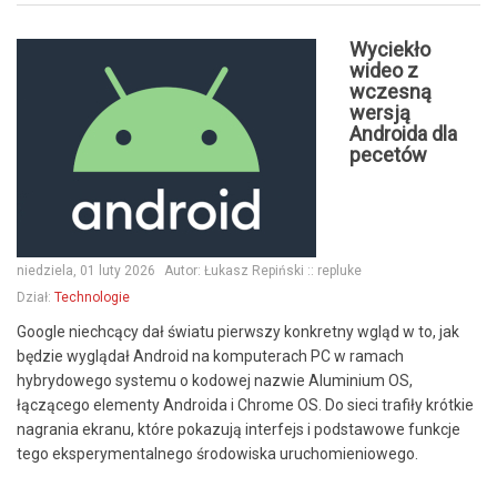
Wyciekło
wideo z
wczesną
wersją
Androida dla
pecetów
niedziela, 01 luty 2026
Autor:
Łukasz Repiński :: repluke
Dział:
Technologie
Google niechcący dał światu pierwszy konkretny wgląd w to, jak
będzie wyglądał Android na komputerach PC w ramach
hybrydowego systemu o kodowej nazwie Aluminium OS,
łączącego elementy Androida i Chrome OS. Do sieci trafiły krótkie
nagrania ekranu, które pokazują interfejs i podstawowe funkcje
tego eksperymentalnego środowiska uruchomieniowego.