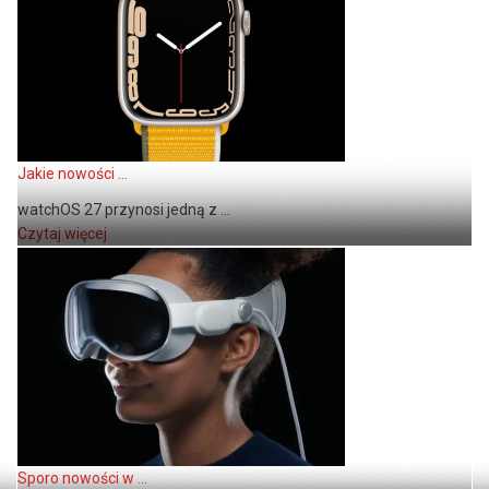
Jakie nowości ...
watchOS 27 przynosi jedną z ...
Czytaj więcej
Sporo nowości w ...