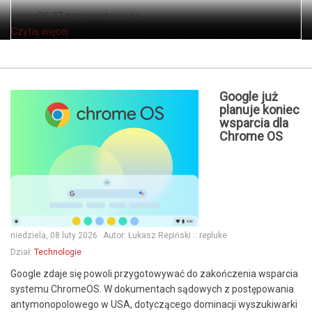
visionOS 27 zapowiada się na ...
Czytaj więcej
Google już
planuje koniec
wsparcia dla
Chrome OS
niedziela, 08 luty 2026
Autor:
Łukasz Repiński :: repluke
Dział:
Technologie
Google zdaje się powoli przygotowywać do zakończenia wsparcia
systemu ChromeOS. W dokumentach sądowych z postępowania
antymonopolowego w USA, dotyczącego dominacji wyszukiwarki