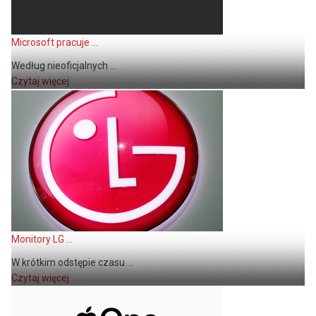
Microsoft pracuje ...
Według nieoficjalnych ...
Czytaj więcej
Monitory LG ...
W krótkim odstępie czasu ...
Czytaj więcej