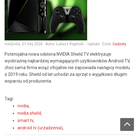
niedziela, 01 luty 2026
Autor:
Łukasz Repiński :: repluke
Dział:
Gadżety
Potencjalna nowa odsłona NVIDIA Shield TV elektryzuje
wyobraźnię najbardziej wymagających użytkowników Android TV,
choć sama firma wciąż oficjalnie nie zapowiada następcy modelu
z 2019 roku. Shield od lat uchodzi za sprzęt o wyjątkowo długim
wsparciu od producenta.
Tagi:
nvidia
,
nvidia shield
,
smart tv
,
android tv (urzadzenia)
,