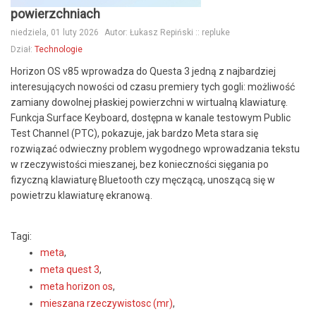
powierzchniach
niedziela, 01 luty 2026
Autor:
Łukasz Repiński :: repluke
Dział:
Technologie
Horizon OS v85 wprowadza do Questa 3 jedną z najbardziej
interesujących nowości od czasu premiery tych gogli: możliwość
zamiany dowolnej płaskiej powierzchni w wirtualną klawiaturę.
Funkcja Surface Keyboard, dostępna w kanale testowym Public
Test Channel (PTC), pokazuje, jak bardzo Meta stara się
rozwiązać odwieczny problem wygodnego wprowadzania tekstu
w rzeczywistości mieszanej, bez konieczności sięgania po
fizyczną klawiaturę Bluetooth czy męczącą, unoszącą się w
powietrzu klawiaturę ekranową.
Tagi:
meta
,
meta quest 3
,
meta horizon os
,
mieszana rzeczywistosc (mr)
,