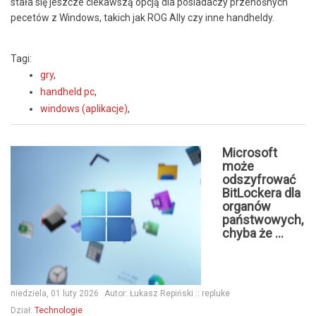
stała się jeszcze ciekawszą opcją dla posiadaczy przenośnych
pecetów z Windows, takich jak ROG Ally czy inne handheldy.
Tagi:
gry
,
handheld pc
,
windows (aplikacje)
,
Microsoft
może
odszyfrować
BitLockera dla
organów
państwowych,
chyba że ...
niedziela, 01 luty 2026
Autor:
Łukasz Repiński :: repluke
Dział:
Technologie