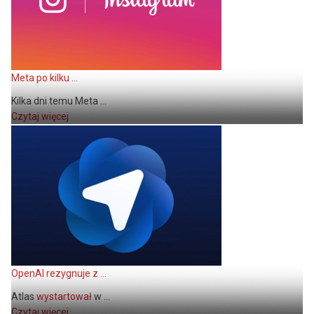
Meta po kilku ...
Kilka dni temu Meta ...
Czytaj więcej
OpenAI rezygnuje z ...
Atlas
wystartował
w ...
Czytaj więcej