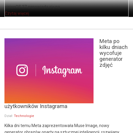
visionOS 27 zapowiada się na ...
Czytaj więcej
Meta po
kilku dniach
wycofuje
generator
zdjęć
użytkowników Instagrama
Dział:
Technologie
Kilka dni temu Meta zaprezentowała Muse Image, nowy
generator obrazów oparty na sztucznej inteligencji, rozwijany