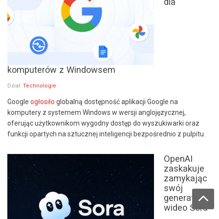
dla
komputerów z Windowsem
Dział:
Technologie
Google
ogłosiło
globalną dostępność aplikacji Google na
komputery z systemem Windows w wersji anglojęzycznej,
oferując użytkownikom wygodny dostęp do wyszukiwarki oraz
funkcji opartych na sztucznej inteligencji bezpośrednio z pulpitu.
OpenAI
zaskakuje
zamykając
swój
generator
wideo Sora