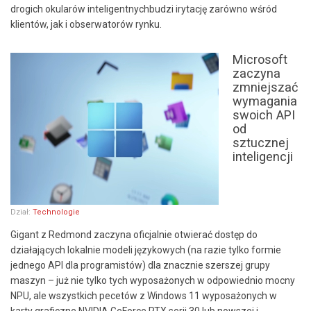
drogich okularów inteligentnychbudzi irytację zarówno wśród
klientów, jak i obserwatorów rynku.
Microsoft
zaczyna
zmniejszać
wymagania
swoich API
od
sztucznej
inteligencji
Dział:
Technologie
Gigant z Redmond zaczyna oficjalnie otwierać dostęp do
działających lokalnie modeli językowych (na razie tylko formie
jednego API dla programistów) dla znacznie szerszej grupy
maszyn – już nie tylko tych wyposażonych w odpowiednio mocny
NPU, ale wszystkich pecetów z Windows 11 wyposażonych w
karty graficzne NVIDIA GeForce RTX serii 30 lub nowszej i