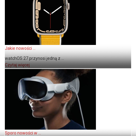
Jakie nowości ...
watchOS 27 przynosi jedną z ...
Czytaj więcej
Sporo nowości w ...