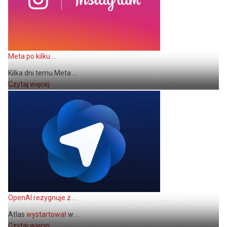
Meta po kilku ...
Kilka dni temu Meta ...
Czytaj więcej
OpenAI rezygnuje z ...
Atlas
wystartował
w ...
Czytaj więcej