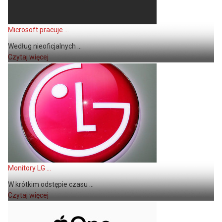
Microsoft pracuje ...
Według nieoficjalnych ...
Czytaj więcej
Monitory LG ...
W krótkim odstępie czasu ...
Czytaj więcej