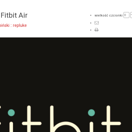
itbit Air
+
wielkość czcionki
ński :: repluke