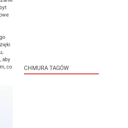
byt
łowe
ego
zięki
u,
, aby
m, co
CHMURA
TAGÓW