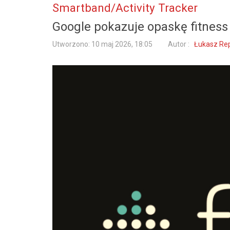
Smartband/Activity Tracker
Google pokazuje opaskę fitness F
Utworzono: 10 maj 2026, 18:05
Autor :
Łukasz Repi