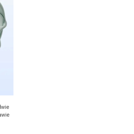
© Free
Joomla! 3 Modules
- by
VinaGecko.com
dwie
awie