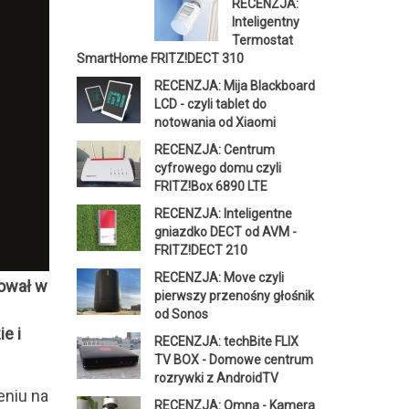
RECENZJA:
Inteligentny
Termostat
SmartHome FRITZ!DECT 310
RECENZJA: Mija Blackboard
LCD - czyli tablet do
notowania od Xiaomi
RECENZJA: Centrum
cyfrowego domu czyli
FRITZ!Box 6890 LTE
RECENZJA: Inteligentne
gniazdko DECT od AVM -
FRITZ!DECT 210
RECENZJA: Move czyli
ował w
pierwszy przenośny głośnik
od Sonos
e i
RECENZJA: techBite FLIX
TV BOX - Domowe centrum
rozrywki z AndroidTV
eniu na
RECENZJA: Omna - Kamera