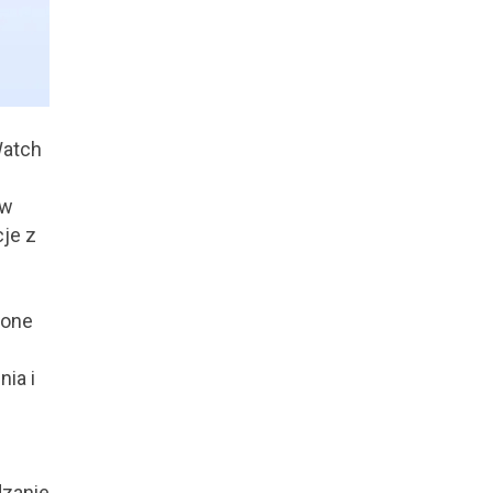
Watch
 w
cje z
wone
ia i
dzanie