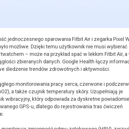
ć jednoczesnego sparowania Fitbit Air i zegarka Pixel 
było możliwe. Dzięki temu użytkownik nie musi wybierać
atchem – może na przykład spać w lekkim Fitbit Air, a
iągłości zbieranych danych. Google Health łączy informa
we śledzenie trendów zdrowotnych i aktywności.
iągłego monitorowania pracy serca, czerwone i podczer
O2), a także czujnik temperatury skóry. Uzupełniają je
nik wibracyjny, który odpowiada za dyskretne powiadomien
wanego GPS-u, dlatego do rejestrowania tras ćwiczeń
e.
lorie, monitoruje zmienność rytmu zatokowego (HRV), zarzą