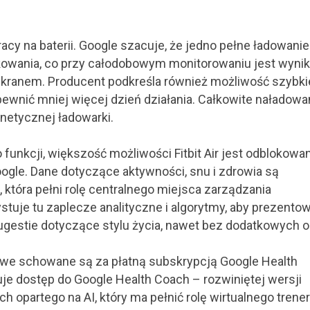
pracy na baterii. Google szacuje, że jedno pełne ładowanie
kowania, co przy całodobowym monitorowaniu jest wyni
kranem. Producent podkreśla również możliwość szybk
ewnić mniej więcej dzień działania. Całkowite naładowa
netycznej ładowarki.
funkcji, większość możliwości Fitbit Air jest odblokowan
gle. Dane dotyczące aktywności, snu i zdrowia są
 która pełni rolę centralnego miejsca zarządzania
tuje tu zaplecze analityczne i algorytmy, aby prezento
ugestie dotyczące stylu życia, nawet bez dodatkowych o
we schowane są za płatną subskrypcją Google Health
e dostęp do Google Health Coach – rozwiniętej wersji
 opartego na AI, który ma pełnić rolę wirtualnego trener