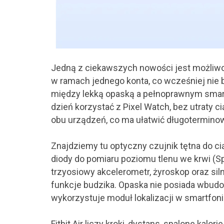
Jedną z ciekawszych nowości jest możliwoś
w ramach jednego konta, co wcześniej nie 
między lekką opaską a pełnoprawnym smartw
dzień korzystać z Pixel Watch, bez utraty c
obu urządzeń, co ma ułatwić długotermino
Znajdziemy tu optyczny czujnik tętna do c
diody do pomiaru poziomu tlenu we krwi (Sp
trzyosiowy akcelerometr, żyroskop oraz sil
funkcje budzika. Opaska nie posiada wbudo
wykorzystuje moduł lokalizacji w smartfoni
Fitbit Air liczy kroki, dystans, spalone ka