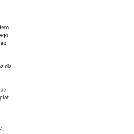
kiem
iego
nie
a dla
wać
płat.
a,