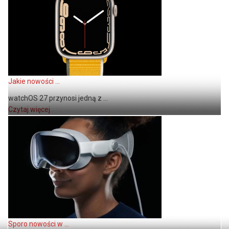
Jakie nowości ...
watchOS 27 przynosi jedną z ...
Czytaj więcej
Sporo nowości w ...