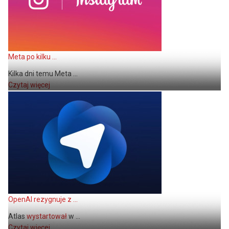
Meta po kilku ...
Kilka dni temu Meta ...
Czytaj więcej
OpenAI rezygnuje z ...
Atlas
wystartował
w ...
Czytaj więcej