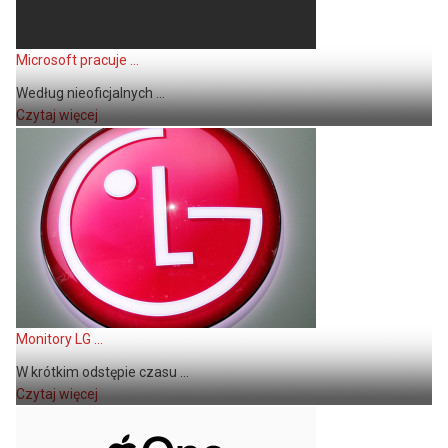
Microsoft pracuje ...
Według nieoficjalnych ...
Czytaj więcej
Monitory LG ...
W krótkim odstępie czasu ...
Czytaj więcej