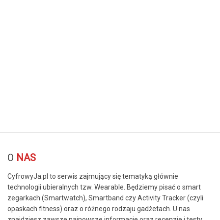
© Free
Joomla! 3 Modules
- by
VinaGecko.com
O
NAS
CyfrowyJa.pl to serwis zajmujący się tematyką głównie
technologii ubieralnych tzw. Wearable. Będziemy pisać o smart
zegarkach (Smartwatch), Smartband czy Activity Tracker (czyli
opaskach fitness) oraz o różnego rodzaju gadżetach. U nas
znajdziesz zawsze najnowsze informacje oraz recenzje i testy.