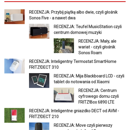
RECENZJA: Przybij piątkę albo dwie, czyli głośnik
Sonos Five - a nawet dwa
RECENZJA: Teufel MusicStation czyli
centrum domowej muzyki
RECENZJA: Mały, ale
wariat - czyli głośnik
Sonos Roam
RECENZJA: Inteligentny Termostat SmartHome
FRITZ!DECT 310
RECENZJA: Mija Blackboard LCD - czyli
tablet do notowania od Xiaomi
RECENZJA: Centrum
cyfrowego domu czyli
FRITZ!Box 6890 LTE
RECENZJA: Inteligentne gniazdko DECT od AVM -
FRITZ!DECT 210
RECENZJA: Move czyli pierwszy