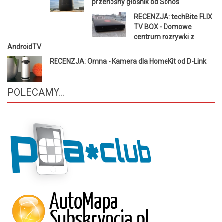
przenośny głośnik od Sonos
RECENZJA: techBite FLIX
TV BOX - Domowe
centrum rozrywki z
AndroidTV
RECENZJA: Omna - Kamera dla HomeKit od D-Link
POLECAMY...