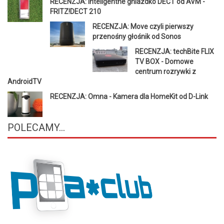
RECENZJA: Inteligentne gniazdko DECT od AVM -
FRITZ!DECT 210
RECENZJA: Move czyli pierwszy
przenośny głośnik od Sonos
RECENZJA: techBite FLIX
TV BOX - Domowe
centrum rozrywki z
AndroidTV
RECENZJA: Omna - Kamera dla HomeKit od D-Link
POLECAMY...