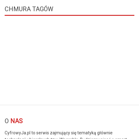
CHMURA
TAGÓW
© Free
Joomla! 3 Modules
- by
VinaGecko.com
O
NAS
CyfrowyJa.pl to serwis zajmujący się tematyką głównie