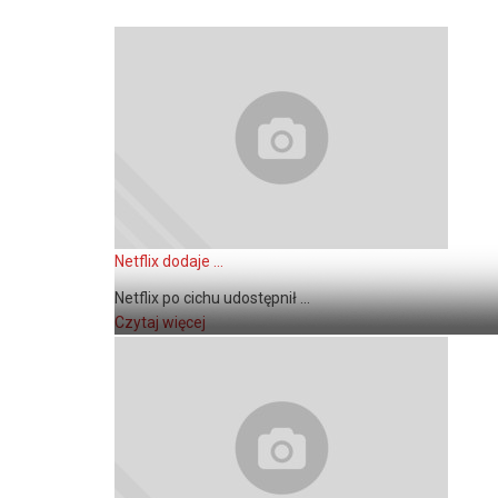
Netflix dodaje ...
Netflix po cichu udostępnił ...
Czytaj więcej