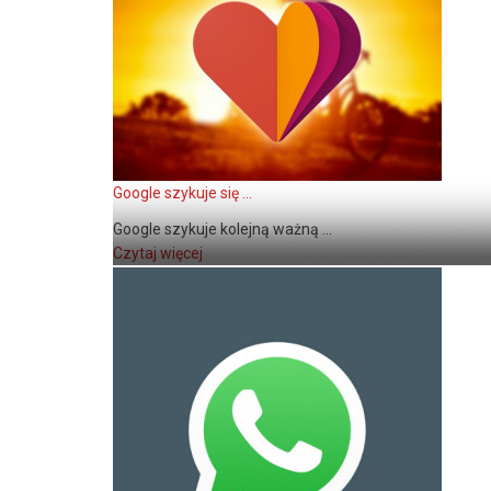
Google szykuje się ...
Google szykuje kolejną ważną ...
Czytaj więcej