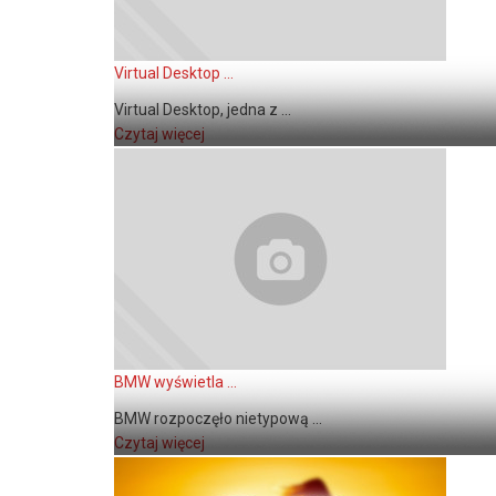
Virtual Desktop ...
Virtual Desktop, jedna z ...
Czytaj więcej
BMW wyświetla ...
BMW rozpoczęło nietypową ...
Czytaj więcej