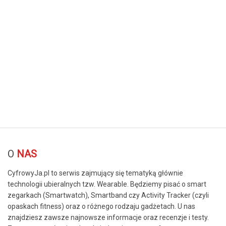
© Free
Joomla! 3 Modules
- by
VinaGecko.com
O
NAS
CyfrowyJa.pl to serwis zajmujący się tematyką głównie
technologii ubieralnych tzw. Wearable. Będziemy pisać o smart
zegarkach (Smartwatch), Smartband czy Activity Tracker (czyli
opaskach fitness) oraz o różnego rodzaju gadżetach. U nas
znajdziesz zawsze najnowsze informacje oraz recenzje i testy.