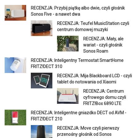
RECENZJA: Przybij piątkę albo dwie, czyli głośnik
Sonos Five - a nawet dwa
RECENZJA: Teufel MusicStation czyli
centrum domowej muzyki
RECENZJA: Mały, ale
wariat - czyli głośnik
Sonos Roam
RECENZJA: Inteligentny Termostat SmartHome
FRITZ!DECT 310
RECENZJA: Mija Blackboard LCD - czyli
tablet do notowania od Xiaomi
RECENZJA: Centrum
cyfrowego domu czyli
FRITZ!Box 6890 LTE
RECENZJA: Inteligentne gniazdko DECT od AVM -
FRITZ!DECT 210
RECENZJA: Move czyli pierwszy
przenośny głośnik od Sonos