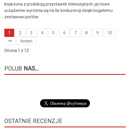
kojarzona z produkcją przystawek telewizyjnych, jej nowe
urządzenie wyróżnia się na tle konkurencji dzięki bogatemu
zestawowi portów.
1
2
3
4
5
6
7
8
9
10
koniec
Strona 1 z 12
POLUB
NAS...
OSTATNIE
RECENZJE