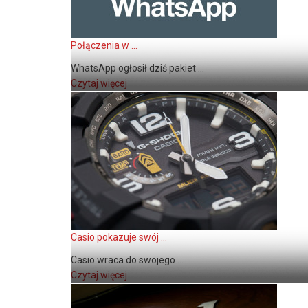
Połączenia w ...
WhatsApp ogłosił dziś pakiet ...
Czytaj więcej
Casio pokazuje swój ...
Casio wraca do swojego ...
Czytaj więcej