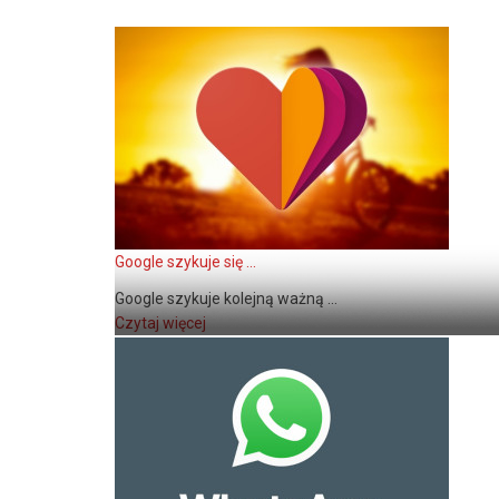
Google szykuje się ...
Google szykuje kolejną ważną ...
Czytaj więcej