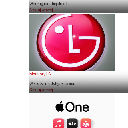
Według nieoficjalnych ...
Czytaj więcej
Monitory LG ...
W krótkim odstępie czasu ...
Czytaj więcej