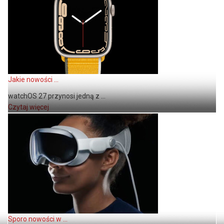
Jakie nowości ...
watchOS 27 przynosi jedną z ...
Czytaj więcej
Sporo nowości w ...