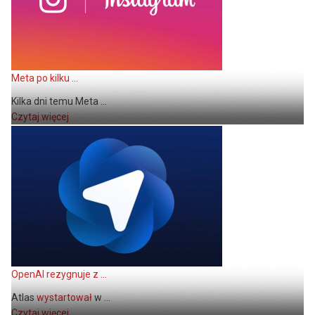
Meta po kilku ...
Kilka dni temu Meta ...
Czytaj więcej
OpenAI rezygnuje z ...
Atlas
wystartował
w ...
Czytaj więcej