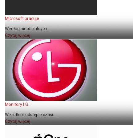
Microsoft pracuje ...
Według nieoficjalnych ...
Czytaj więcej
Monitory LG ...
W krótkim odstępie czasu ...
Czytaj więcej