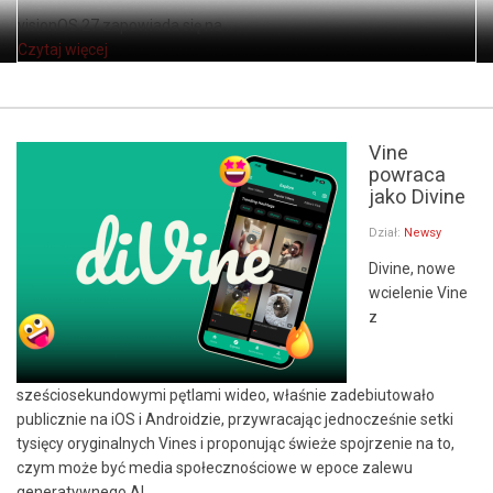
visionOS 27 zapowiada się na ...
Czytaj więcej
Vine
powraca
jako Divine
Dział:
Newsy
Divine, nowe
wcielenie Vine
z
sześciosekundowymi pętlami wideo, właśnie zadebiutowało
publicznie na iOS i Androidzie, przywracając jednocześnie setki
tysięcy oryginalnych Vines i proponując świeże spojrzenie na to,
czym może być media społecznościowe w epoce zalewu
generatywnego AI.