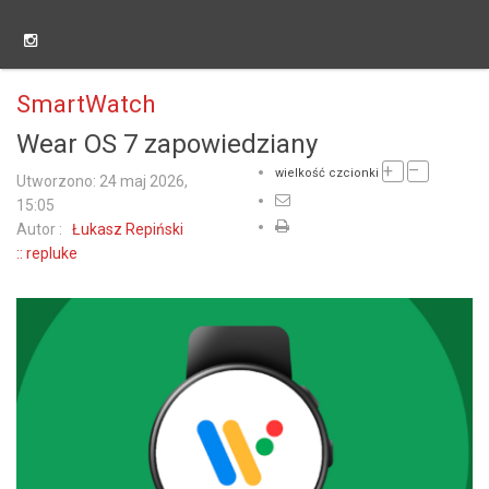
SmartWatch
Wear OS 7 zapowiedziany
+
–
wielkość czcionki
Utworzono: 24 maj 2026,
15:05
Autor :
Łukasz Repiński
:: repluke