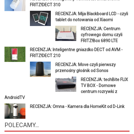
FRITZ!DECT 310
RECENZJA: Mija Blackboard LCD - czyli
tablet do notowania od Xiaomi
RECENZJA: Centrum
cyfrowego domu czyli
FRITZ!Box 6890 LTE
RECENZJA: Inteligentne gniazdko DECT od AVM -
FRITZ!DECT 210
RECENZJA: Move czyli pierwszy
przenośny głośnik od Sonos
RECENZJA: techBite FLIX
TV BOX - Domowe
centrum rozrywki z
AndroidTV
RECENZJA: Omna - Kamera dla HomeKit od D-Link
POLECAMY...