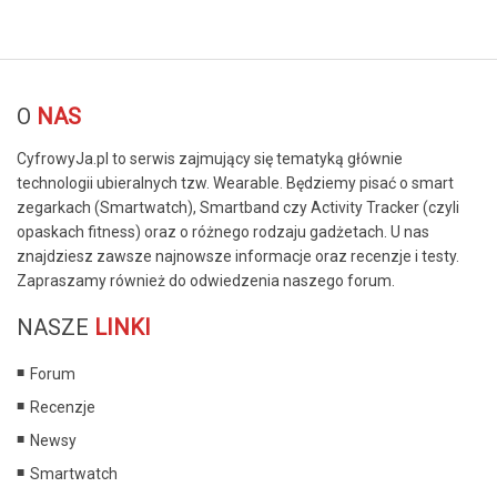
© Free
Joomla! 3 Modules
- by
VinaGecko.com
O
NAS
CyfrowyJa.pl to serwis zajmujący się tematyką głównie
technologii ubieralnych tzw. Wearable. Będziemy pisać o smart
zegarkach (Smartwatch), Smartband czy Activity Tracker (czyli
opaskach fitness) oraz o różnego rodzaju gadżetach. U nas
znajdziesz zawsze najnowsze informacje oraz recenzje i testy.
Zapraszamy również do odwiedzenia naszego forum.
NASZE
LINKI
Forum
Recenzje
Newsy
Smartwatch