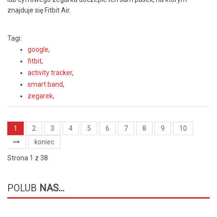
znajduje się Fitbit Air.
Tagi:
google
,
fitbit
,
activity tracker
,
smart band
,
zegarek
,
1
2
3
4
5
6
7
8
9
10
koniec
Strona 1 z 38
POLUB
NAS...