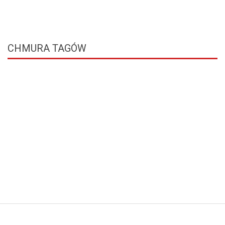
CHMURA
TAGÓW
© Free
Joomla! 3 Modules
- by
VinaGecko.com