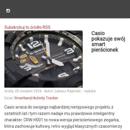
Subskrybuj to źródło RSS
Casio
pokazuje swój
smart
pierścionek
środa, 05 sierpień 2026
Autor:
Łukasz Repiński :: repluke
Dział:
Smartband/Activity Tracker
Casio wraca do swojego najbardziej nietypowego projektu z
ostatnich lat i tym razem nadaje mu prawdziwie inteligentny
charakter. CRW-H001 to nowa wersja pierścieniowego zegarka,
która zachowuje kultowy, retro wygląd klasycznych czasomierzy