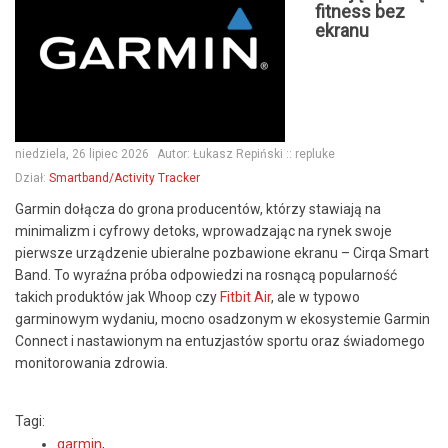
fitness bez
ekranu
niedziela, 26 lipiec 2026
Autor:
Łukasz Repiński :: repluke
Dział:
Smartband/Activity Tracker
Garmin dołącza do grona producentów, którzy stawiają na
minimalizm i cyfrowy detoks, wprowadzając na rynek swoje
pierwsze urządzenie ubieralne pozbawione ekranu – Cirqa Smart
Band. To wyraźna próba odpowiedzi na rosnącą popularność
takich produktów jak Whoop czy
Fitbit Air
, ale w typowo
garminowym wydaniu, mocno osadzonym w ekosystemie Garmin
Connect i nastawionym na entuzjastów sportu oraz świadomego
monitorowania zdrowia.
Tagi:
garmin
,