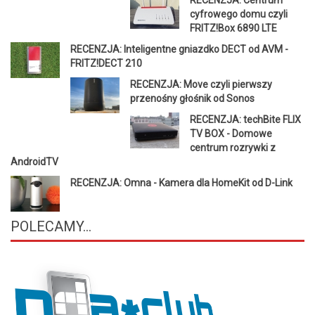
cyfrowego domu czyli
FRITZ!Box 6890 LTE
RECENZJA: Inteligentne gniazdko DECT od AVM -
FRITZ!DECT 210
RECENZJA: Move czyli pierwszy
przenośny głośnik od Sonos
RECENZJA: techBite FLIX
TV BOX - Domowe
centrum rozrywki z
AndroidTV
RECENZJA: Omna - Kamera dla HomeKit od D-Link
POLECAMY...