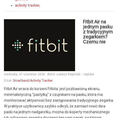
activity tracker
,
Fitbit Air na
jednym pasku
z tradycyjnym
zegarkiem?
Czemu nie
niedziela, 07 czerwiec 2026
Autor:
Łukasz Repiński :: repluke
Dział:
Smartband/Activity Tracker
Fitbit Air wraca do korzeni Fitbita: jest pozbawioną ekranu,
minimalistyczną “pastylką” z czujnikami na pasku, która ma
monitorować aktywność bez zastępowania tradycyjnego zegarka.
W praktyce użytkownicy szybko odkryli, że zamiast nosić dwa
paski na jednym nadgarstku, można do koperty mechanicznego
lub cyfrowego zegarka doczepić ten sam pasek, na którym