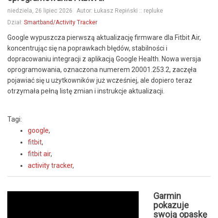
niedziela, 26 lipiec 2026
Autor:
Łukasz Repiński :: repluke
Dział:
Smartband/Activity Tracker
Google wypuszcza pierwszą aktualizację firmware dla Fitbit Air,
koncentrując się na poprawkach błędów, stabilności i
dopracowaniu integracji z aplikacją Google Health. Nowa wersja
oprogramowania, oznaczona numerem 20001.253.2, zaczęła
pojawiać się u użytkowników już wcześniej, ale dopiero teraz
otrzymała pełną listę zmian i instrukcje aktualizacji.
Tagi:
google
,
fitbit
,
fitbit air
,
activity tracker
,
Garmin
pokazuje
swoją opaskę