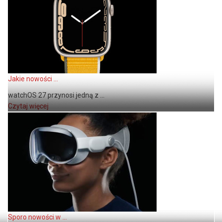
Jakie nowości ...
watchOS 27 przynosi jedną z ...
Czytaj więcej
Sporo nowości w ...