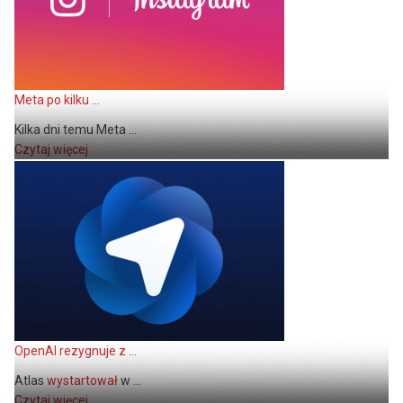
Meta po kilku ...
Kilka dni temu Meta ...
Czytaj więcej
OpenAI rezygnuje z ...
Atlas
wystartował
w ...
Czytaj więcej