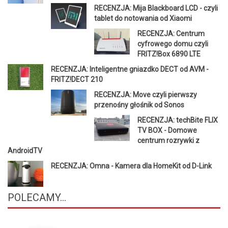
RECENZJA: Mija Blackboard LCD - czyli
tablet do notowania od Xiaomi
RECENZJA: Centrum
cyfrowego domu czyli
FRITZ!Box 6890 LTE
RECENZJA: Inteligentne gniazdko DECT od AVM -
FRITZ!DECT 210
RECENZJA: Move czyli pierwszy
przenośny głośnik od Sonos
RECENZJA: techBite FLIX
TV BOX - Domowe
centrum rozrywki z
AndroidTV
RECENZJA: Omna - Kamera dla HomeKit od D-Link
POLECAMY...