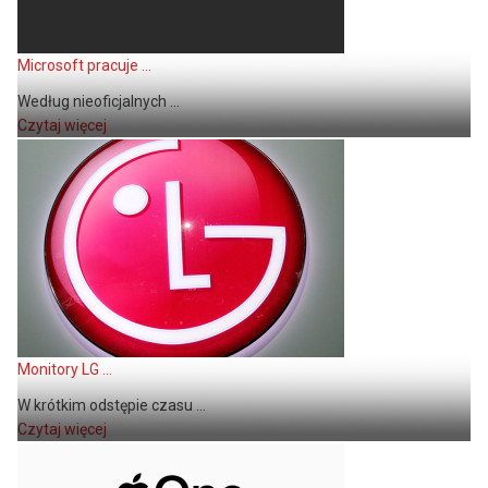
Microsoft pracuje ...
Według nieoficjalnych ...
Czytaj więcej
Monitory LG ...
W krótkim odstępie czasu ...
Czytaj więcej