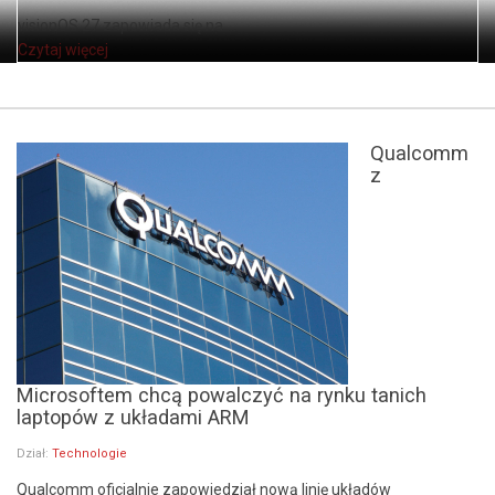
visionOS 27 zapowiada się na ...
Czytaj więcej
Qualcomm
z
Microsoftem chcą powalczyć na rynku tanich
laptopów z układami ARM
Dział:
Technologie
Qualcomm oficjalnie zapowiedział nową linię układów