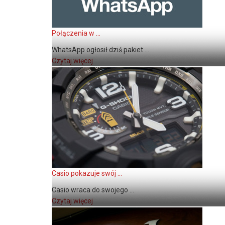
Połączenia w ...
WhatsApp ogłosił dziś pakiet ...
Czytaj więcej
Casio pokazuje swój ...
Casio wraca do swojego ...
Czytaj więcej