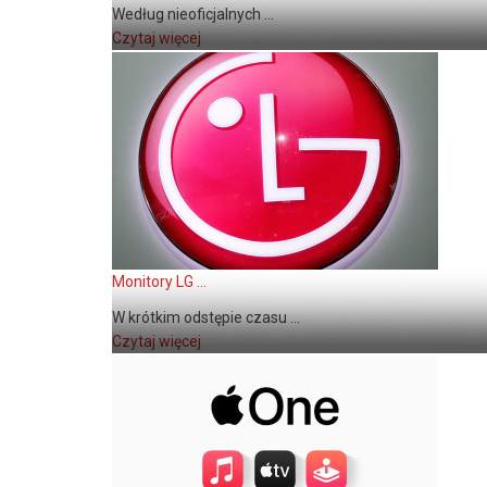
Według nieoficjalnych ...
Czytaj więcej
Monitory LG ...
W krótkim odstępie czasu ...
Czytaj więcej