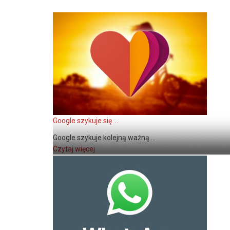
Google szykuje się ...
Google szykuje kolejną ważną ...
Czytaj więcej