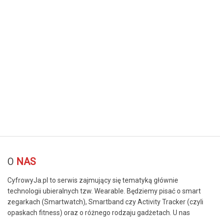
© Free
Joomla! 3 Modules
- by
VinaGecko.com
O
NAS
CyfrowyJa.pl to serwis zajmujący się tematyką głównie
technologii ubieralnych tzw. Wearable. Będziemy pisać o smart
zegarkach (Smartwatch), Smartband czy Activity Tracker (czyli
opaskach fitness) oraz o różnego rodzaju gadżetach. U nas