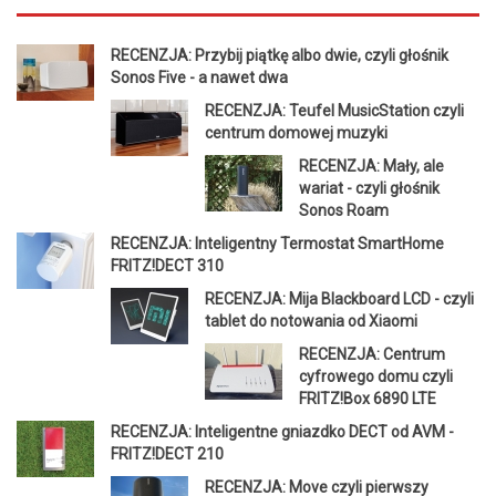
RECENZJA: Przybij piątkę albo dwie, czyli głośnik
Sonos Five - a nawet dwa
RECENZJA: Teufel MusicStation czyli
centrum domowej muzyki
RECENZJA: Mały, ale
wariat - czyli głośnik
Sonos Roam
RECENZJA: Inteligentny Termostat SmartHome
FRITZ!DECT 310
RECENZJA: Mija Blackboard LCD - czyli
tablet do notowania od Xiaomi
RECENZJA: Centrum
cyfrowego domu czyli
FRITZ!Box 6890 LTE
RECENZJA: Inteligentne gniazdko DECT od AVM -
FRITZ!DECT 210
RECENZJA: Move czyli pierwszy