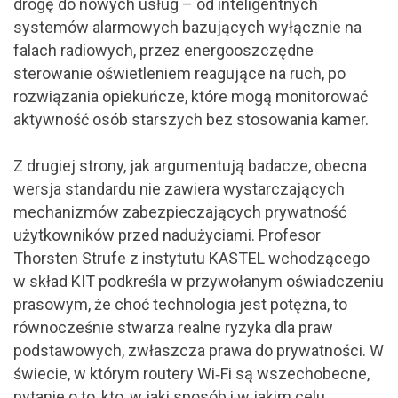
drogę do nowych usług – od inteligentnych
systemów alarmowych bazujących wyłącznie na
falach radiowych, przez energooszczędne
sterowanie oświetleniem reagujące na ruch, po
rozwiązania opiekuńcze, które mogą monitorować
aktywność osób starszych bez stosowania kamer.
Z drugiej strony, jak argumentują badacze, obecna
wersja standardu nie zawiera wystarczających
mechanizmów zabezpieczających prywatność
użytkowników przed nadużyciami. Profesor
Thorsten Strufe z instytutu KASTEL wchodzącego
w skład KIT podkreśla w przywołanym oświadczeniu
prasowym, że choć technologia jest potężna, to
równocześnie stwarza realne ryzyka dla praw
podstawowych, zwłaszcza prawa do prywatności. W
świecie, w którym routery Wi‑Fi są wszechobecne,
pytanie o to, kto, w jaki sposób i w jakim celu