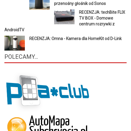
przenośny głośnik od Sonos
RECENZJA: techBite FLIX
TV BOX - Domowe
centrum rozrywki z
AndroidTV
RECENZJA: Omna - Kamera dla HomeKit od D-Link
POLECAMY...