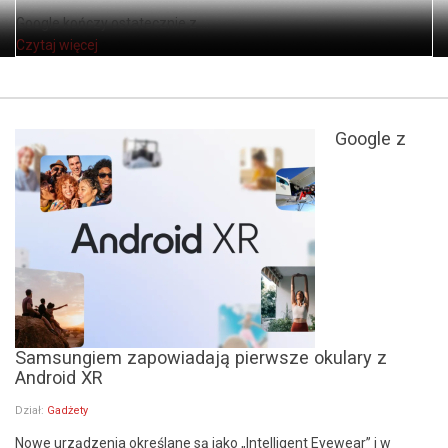
Google kończy ostatecznie z ...
Czytaj więcej
Google z
Samsungiem zapowiadają pierwsze okulary z
Android XR
Dział:
Gadżety
Nowe urządzenia określane są jako „Intelligent Eyewear” i w