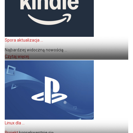
Spora aktualizacja ...
Najbardziej widoczną nowością ...
Czytaj więcej
Linux dla ...
Projekt
konsekwentnie się ...