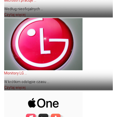
Microsoft pracuje ...
Według nieoficjalnych ...
Czytaj więcej
Monitory LG ...
W krótkim odstępie czasu ...
Czytaj więcej