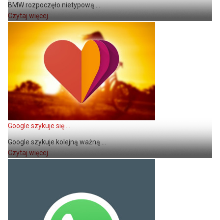
BMW rozpoczęło nietypową ...
Czytaj więcej
Google szykuje się ...
Google szykuje kolejną ważną ...
Czytaj więcej