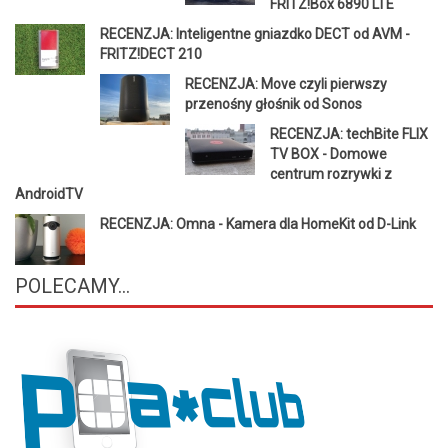
FRITZ!Box 6890 LTE
RECENZJA: Inteligentne gniazdko DECT od AVM -
FRITZ!DECT 210
RECENZJA: Move czyli pierwszy
przenośny głośnik od Sonos
RECENZJA: techBite FLIX
TV BOX - Domowe
centrum rozrywki z
AndroidTV
RECENZJA: Omna - Kamera dla HomeKit od D-Link
POLECAMY...