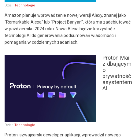
Dział:
Technologie
Amazon planuje wprowadzenie nowej wersji Alexy, znanej jako
“Remarkable Alexa” lub “Project Banyan”, która ma zadebiutować
w październiku 2024 roku. Nowa Alexa będzie korzystać z
technologii AI do generowania podsumowań wiadomości i
pomagania w codziennych zadaniach.
Proton Mail
z dbającym
o
prywatność
asystentem
AI
Dział:
Technologie
Proton, szwajcarski deweloper aplikacji, wprowadził nowego