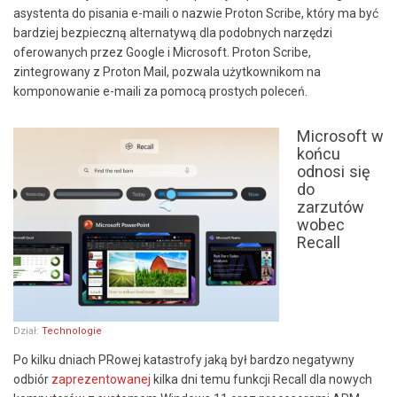
asystenta do pisania e-maili o nazwie Proton Scribe, który ma być
bardziej bezpieczną alternatywą dla podobnych narzędzi
oferowanych przez Google i Microsoft. Proton Scribe,
zintegrowany z Proton Mail, pozwala użytkownikom na
komponowanie e-maili za pomocą prostych poleceń.
Microsoft w
końcu
odnosi się
do
zarzutów
wobec
Recall
Dział:
Technologie
Po kilku dniach PRowej katastrofy jaką był bardzo negatywny
odbiór
zaprezentowanej
kilka dni temu funkcji Recall dla nowych