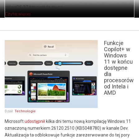
visionOS 27 zapowiada się na ...
Czytaj więcej
Funkcje
Copilot+ w
Windows
11 w końcu
dostępne
dla
procesorów
od Intela i
AMD
Dział:
Technologie
Microsoft
udostępnił
kilka dni temu nową kompilację Windows 11
oznaczoną numerkiem 26120.2510 (KB5048780) w kanale Dev.
Aktualizacja ta odblokowuje funkcje zarezerwowane do tej pory