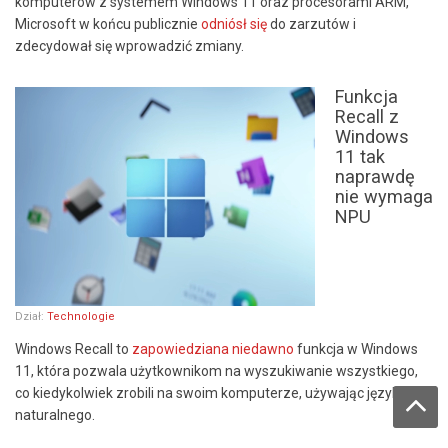
komputerów z systemem Windows 11 oraz procesorami ARM,
Microsoft w końcu publicznie
odniósł się
do zarzutów i
zdecydował się wprowadzić zmiany.
Funkcja
Recall z
Windows
11 tak
naprawdę
nie wymaga
NPU
Dział:
Technologie
Windows Recall to
zapowiedziana niedawno
funkcja w Windows
11, która pozwala użytkownikom na wyszukiwanie wszystkiego,
co kiedykolwiek zrobili na swoim komputerze, używając języka
naturalnego.