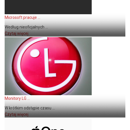
Microsoft pracuje ...
Według nieoficjalnych ...
Czytaj więcej
Monitory LG ...
W krótkim odstępie czasu ...
Czytaj więcej