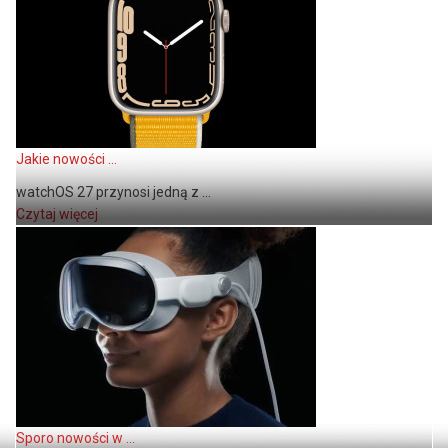
Jakie nowości ...
watchOS 27 przynosi jedną z ...
Czytaj więcej
Sporo nowości w ...