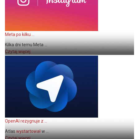
Meta po kilku ...
Kilka dni temu Meta ...
Czytaj więcej
OpenAI rezygnuje z ...
Atlas
wystartował
w ...
Czytaj więcej