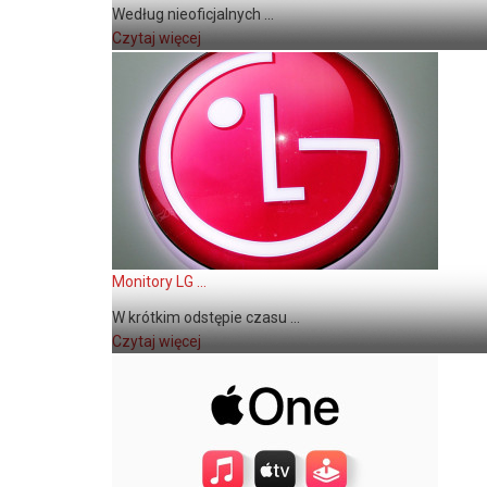
Według nieoficjalnych ...
Czytaj więcej
Monitory LG ...
W krótkim odstępie czasu ...
Czytaj więcej