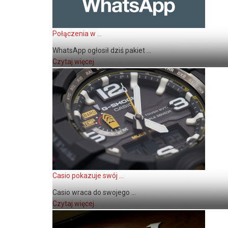
Połączenia w ...
WhatsApp ogłosił dziś pakiet ...
Czytaj więcej
Casio pokazuje swój ...
Casio wraca do swojego ...
Czytaj więcej