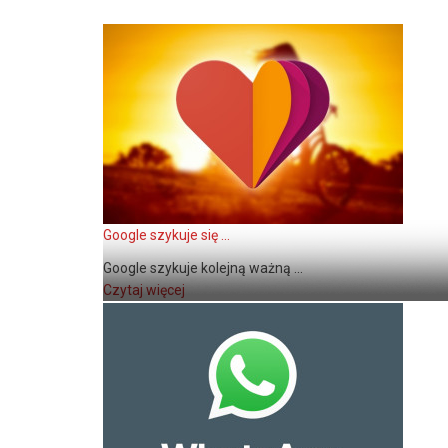
Google szykuje się ...
Google szykuje kolejną ważną ...
Czytaj więcej