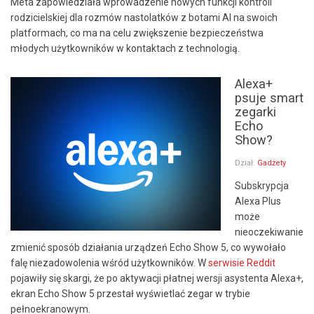
Meta zapowiedziała wprowadzenie nowych funkcji kontroli
rodzicielskiej dla rozmów nastolatków z botami AI na swoich
platformach, co ma na celu zwiększenie bezpieczeństwa
młodych użytkowników w kontaktach z technologią.
Alexa+
psuje smart
zegarki
Echo
Show?
Dział:
Gadżety
Subskrypcja
Alexa Plus
może
nieoczekiwanie
zmienić sposób działania urządzeń Echo Show 5, co wywołało
falę niezadowolenia wśród użytkowników. W
serwisie Reddit
pojawiły się skargi, że po aktywacji płatnej wersji asystenta Alexa+,
ekran Echo Show 5 przestał wyświetlać zegar w trybie
pełnoekranowym.