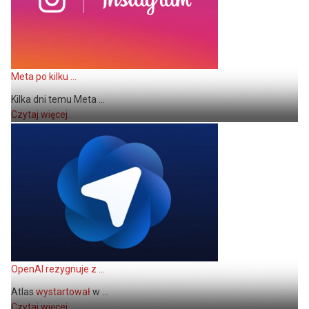
Meta po kilku ...
Kilka dni temu Meta ...
Czytaj więcej
OpenAI rezygnuje z ...
Atlas
wystartował
w ...
Czytaj więcej