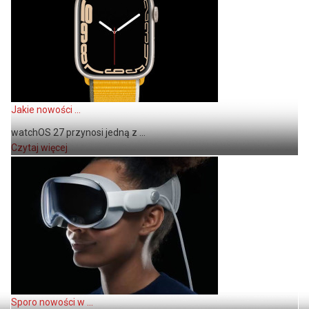
Jakie nowości ...
watchOS 27 przynosi jedną z ...
Czytaj więcej
Sporo nowości w ...