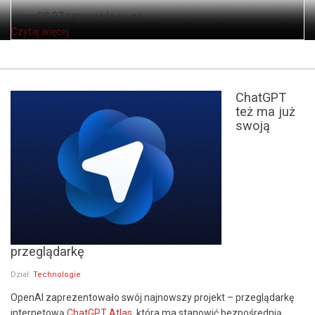
visionOS 27 zapowiada się na ...
Czytaj więcej
ChatGPT
też ma już
swoją
przeglądarkę
Dział:
Technologie
OpenAI zaprezentowało swój najnowszy projekt – przeglądarkę
internetową
ChatGPT Atlas
, która ma stanowić bezpośrednią