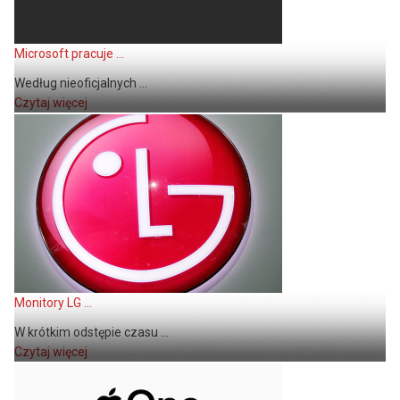
Microsoft pracuje ...
Według nieoficjalnych ...
Czytaj więcej
Monitory LG ...
W krótkim odstępie czasu ...
Czytaj więcej