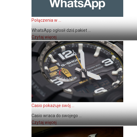
Połączenia w ...
WhatsApp ogłosił dziś pakiet ...
Czytaj więcej
Casio pokazuje swój ...
Casio wraca do swojego ...
Czytaj więcej