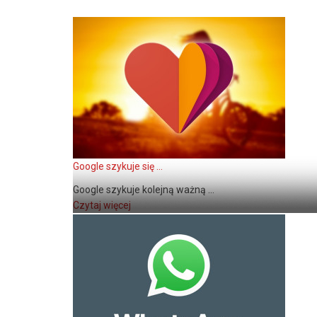
Google szykuje się ...
Google szykuje kolejną ważną ...
Czytaj więcej