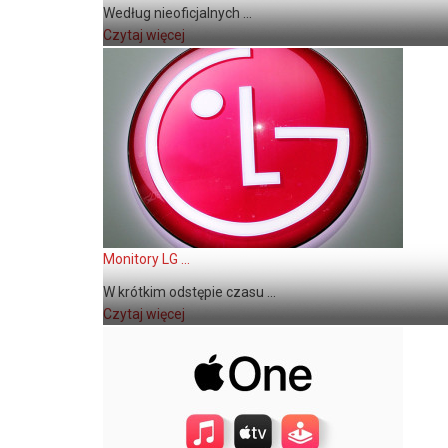
Według nieoficjalnych ...
Czytaj więcej
Monitory LG ...
W krótkim odstępie czasu ...
Czytaj więcej