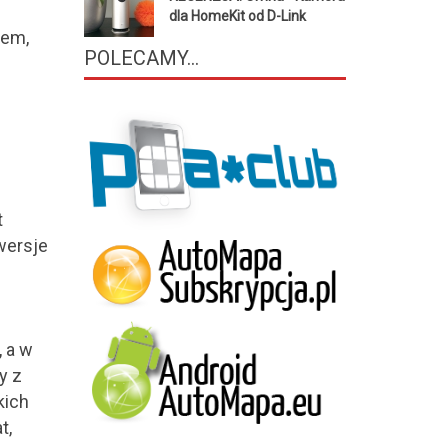
dla HomeKit od D-Link
Mem,
POLECAMY...
t
wersje
 a w
y z
kich
t,