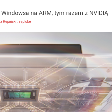
do Windowsa na ARM, tym razem z NVIDIĄ
z Repiński :: repluke