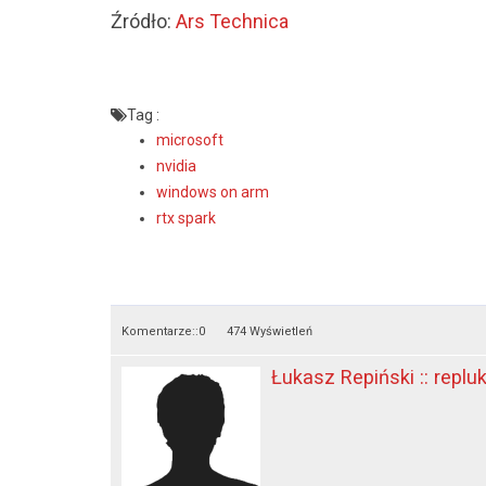
Źródło:
Ars Technica
Tag :
microsoft
nvidia
windows on arm
rtx spark
Komentarze::
0
474 Wyświetleń
Łukasz Repiński :: replu