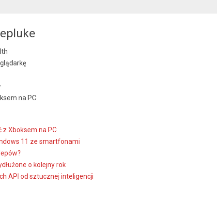
repluke
lth
glądarkę
w
oksem na PC
ć z Xboksem na PC
Windows 11 ze smartfonami
klepów?
dłużone o kolejny rok
 API od sztucznej inteligencji