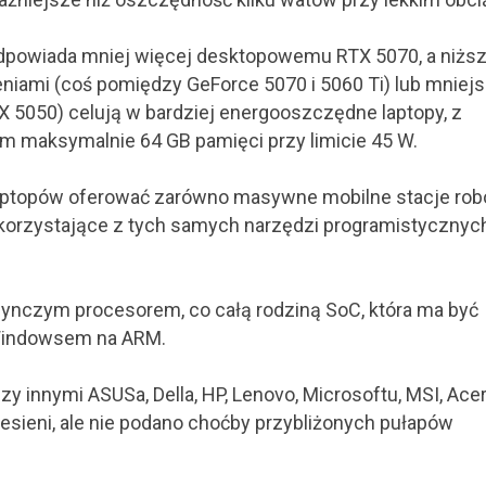
 odpowiada mniej więcej desktopowemu RTX 5070, a niżs
niami (coś pomiędzy GeForce 5070 i 5060 Ti) lub mniej
 5050) celują w bardziej energooszczędne laptopy, z
m maksymalnie 64 GB pamięci przy limicie 45 W.
aptopów oferować zarówno masywne mobilne stacje rob
 korzystające z tych samych narzędzi programistycznych 
edynczym procesorem, co całą rodziną SoC, która ma być
 Windowsem na ARM.
 innymi ASUSa, Della, HP, Lenovo, Microsoftu, MSI, Ace
jesieni, ale nie podano choćby przybliżonych pułapów