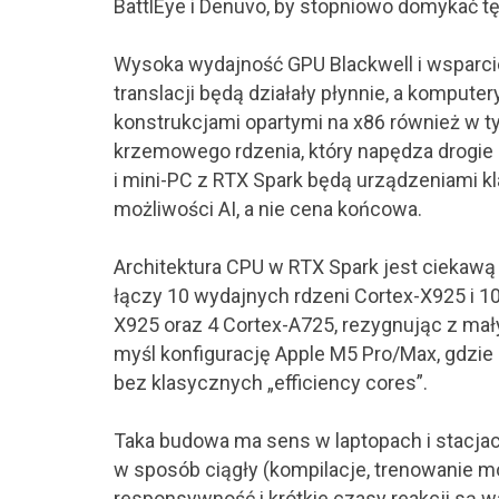
BattlEye i Denuvo, by stopniowo domykać tę
Wysoka wydajność GPU Blackwell i wsparcie
translacji będą działały płynnie, a kompu
konstrukcjami opartymi na x86 również w
krzemowego rdzenia, który napędza drogie 
i mini-PC z RTX Spark będą urządzeniami kl
możliwości AI, a nie cena końcowa.
Architektura CPU w RTX Spark jest ciekawą 
łączy 10 wydajnych rdzeni Cortex-X925 i 10
X925 oraz 4 Cortex-A725, rezygnując z ma
myśl konfigurację Apple M5 Pro/Max, gdzie 
bez klasycznych „efficiency cores”.
Taka budowa ma sens w laptopach i stacjac
w sposób ciągły (kompilacje, trenowanie mod
responsywność i krótkie czasy reakcji są w