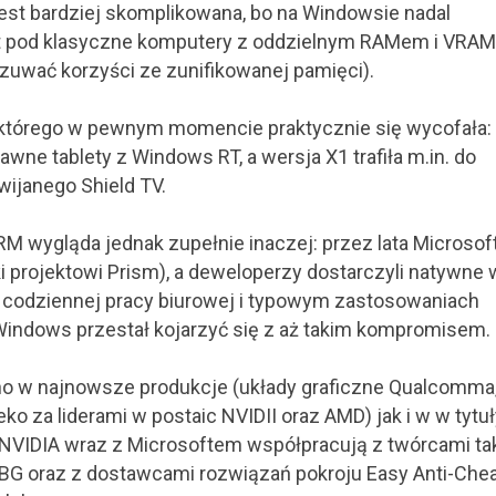
jest bardziej skomplikowana, bo na Windowsie nadal
t pod klasyczne komputery z oddzielnym RAMem i VRA
czuwać korzyści ze zunifikowanej pamięci).
którego w pewnym momencie praktycznie się wycofała:
wne tablety z Windows RT, a wersja X1 trafiła m.in. do
wijanego Shield TV.
M wygląda jednak zupełnie inaczej: przez lata Microsof
 projektowi Prism), a deweloperzy dostarczyli natywne 
 w codziennej pracy biurowej i typowym zastosowaniach
ndows przestał kojarzyć się z aż takim kompromisem.
o w najnowsze produkcje (układy graficzne Qualcomma,
ko za liderami w postaic NVIDII oraz AMD) jak i w w tytuł
 NVIDIA wraz z Microsoftem współpracują z twórcami ta
UBG oraz z dostawcami rozwiązań pokroju Easy Anti-Chea