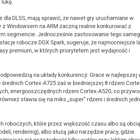
 lukę.
 dla DLSS, mają sprawić, że nawet gry uruchamiane w
tery z Windowsem na ARM zaczną realnie konkurować z
 tym segmencie. Jednocześnie zastosowanie tego same
stacje robocze DGX Spark, sugeruje, że najmocniejsze l
asy premium, w których priorytetem jest wydajność i
odpowiedzią na układy konkurencji: Grace w najlepszej 
 średnich Cortex-A725 zaś w biedniejszej 8 rdzeni Corte
łych, energooszczędnych rdzeni Cortex-A520, co przywo
również stawia się na miks „super” rdzeni i średnich jed
h roboczych, które przez większość czasu albo są obci
eli, rendering), albo służą jako narzędzie pracy, gdzie
ażniejsze niż oszczędność kilku watów przy lekkim obci