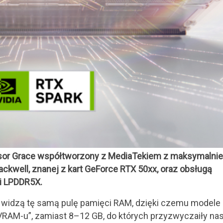
esor Grace współtworzony z MediaTekiem z maksymalnie
ackwell, znanej z kart GeForce RTX 50xx, oraz obsługą
i LPDDR5X.
U widzą tę samą pulę pamięci RAM, dzięki czemu modele
VRAM-u”, zamiast 8–12 GB, do których przyzwyczaiły na