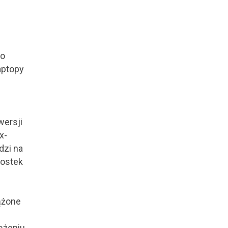
go
aptopy
wersji
x-
dzi na
nostek
ążone
ążeniu.