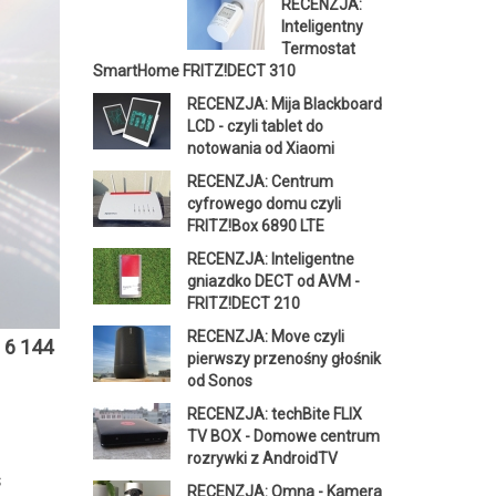
RECENZJA:
Inteligentny
Termostat
SmartHome FRITZ!DECT 310
RECENZJA: Mija Blackboard
LCD - czyli tablet do
notowania od Xiaomi
RECENZJA: Centrum
cyfrowego domu czyli
FRITZ!Box 6890 LTE
RECENZJA: Inteligentne
gniazdko DECT od AVM -
FRITZ!DECT 210
RECENZJA: Move czyli
 6 144
pierwszy przenośny głośnik
od Sonos
RECENZJA: techBite FLIX
TV BOX - Domowe centrum
rozrywki z AndroidTV
s
RECENZJA: Omna - Kamera