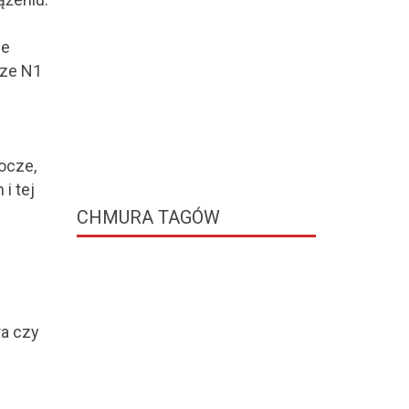
ze
sze N1
ocze,
i tej
CHMURA
TAGÓW
ra czy