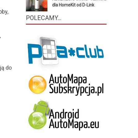
dla HomeKit od D-Link
oby,
POLECAMY...
,
ją do