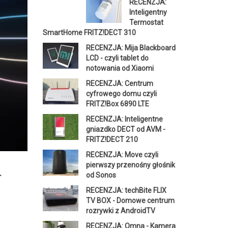
RECENZJA:
Inteligentny
Termostat
SmartHome FRITZ!DECT 310
RECENZJA: Mija Blackboard
LCD - czyli tablet do
notowania od Xiaomi
RECENZJA: Centrum
cyfrowego domu czyli
FRITZ!Box 6890 LTE
RECENZJA: Inteligentne
gniazdko DECT od AVM -
FRITZ!DECT 210
RECENZJA: Move czyli
pierwszy przenośny głośnik
.
od Sonos
RECENZJA: techBite FLIX
TV BOX - Domowe centrum
rozrywki z AndroidTV
RECENZJA: Omna - Kamera