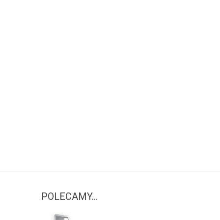
© Free
Joomla! 3 Modules
- by
VinaGecko.com
POLECAMY...