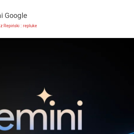
mi Google
z Repiński :: repluke