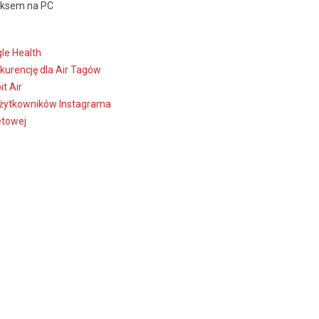
oksem na PC
gle Health
kurencję dla Air Tagów
t Air
 użytkowników Instagrama
etowej