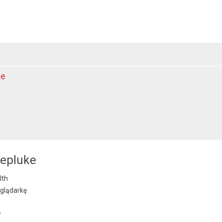
ke
repluke
lth
glądarkę
w