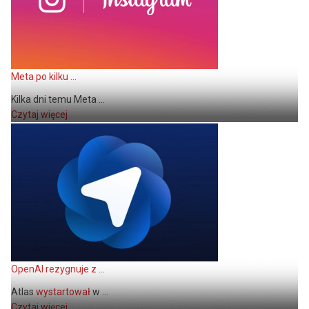
Meta po kilku ...
Kilka dni temu Meta ...
Czytaj więcej
OpenAI rezygnuje z ...
Atlas
wystartował
w ...
Czytaj więcej