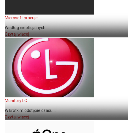
Microsoft pracuje ...
Według nieoficjalnych ...
Czytaj więcej
Monitory LG ...
W krótkim odstępie czasu ...
Czytaj więcej