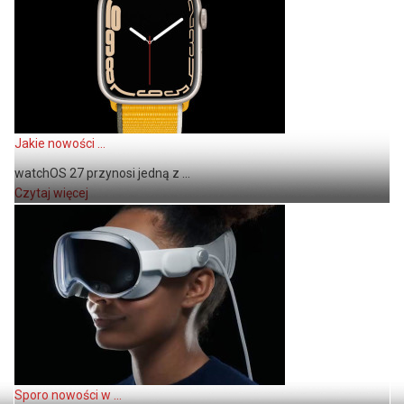
Jakie nowości ...
watchOS 27 przynosi jedną z ...
Czytaj więcej
Sporo nowości w ...