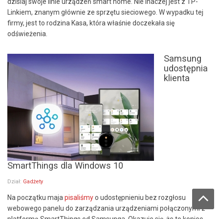
dzisiaj swoje linie urządzeń smart home. Nie inaczej jest z TP-
Linkiem, znanym głównie ze sprzętu sieciowego. W wypadku tej
firmy, jest to rodzina Kasa, która właśnie doczekała się
odświeżenia.
Samsung
udostępnia
klienta
SmartThings dla Windows 10
Dział:
Gadżety
Na początku maja
pisaliśmy
o udostępnieniu bez rozgłosu
webowego panelu do zarządzania urządzeniami połączonymi z
platformą SmartThings od Samsunga. Okazuje się, że to koniec,