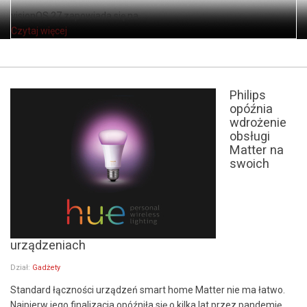
visionOS 27 zapowiada się na ...
Czytaj więcej
Philips
opóźnia
wdrożenie
obsługi
Matter na
swoich
urządzeniach
Dział:
Gadżety
Standard łączności urządzeń smart home Matter nie ma łatwo.
Najpierw jego finalizacja opóźniła się o kilka lat przez pandemię,