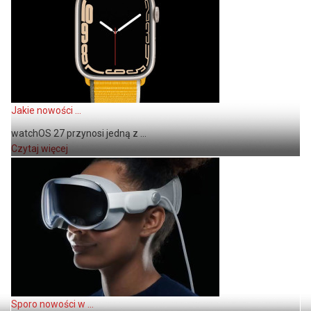
Jakie nowości ...
watchOS 27 przynosi jedną z ...
Czytaj więcej
Sporo nowości w ...