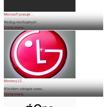
Microsoft pracuje ...
Według nieoficjalnych ...
Czytaj więcej
Monitory LG ...
W krótkim odstępie czasu ...
Czytaj więcej