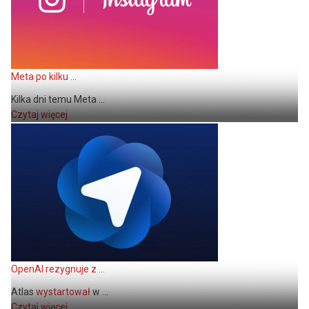
Meta po kilku ...
Kilka dni temu Meta ...
Czytaj więcej
OpenAI rezygnuje z ...
Atlas
wystartował
w ...
Czytaj więcej