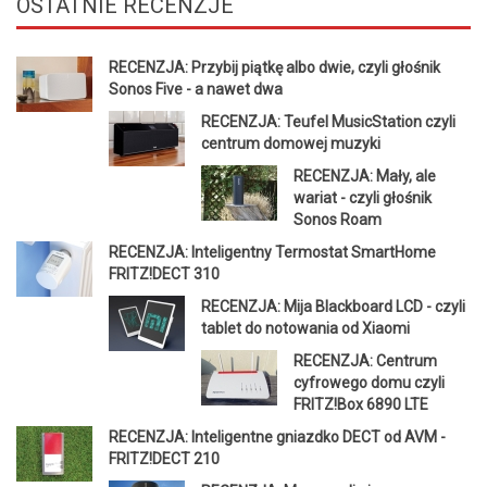
OSTATNIE
RECENZJE
RECENZJA: Przybij piątkę albo dwie, czyli głośnik
Sonos Five - a nawet dwa
RECENZJA: Teufel MusicStation czyli
centrum domowej muzyki
RECENZJA: Mały, ale
wariat - czyli głośnik
Sonos Roam
RECENZJA: Inteligentny Termostat SmartHome
FRITZ!DECT 310
RECENZJA: Mija Blackboard LCD - czyli
tablet do notowania od Xiaomi
RECENZJA: Centrum
cyfrowego domu czyli
FRITZ!Box 6890 LTE
RECENZJA: Inteligentne gniazdko DECT od AVM -
FRITZ!DECT 210