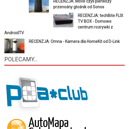
RECENZJA: Move czyli pierwszy
przenośny głośnik od Sonos
RECENZJA: techBite FLIX
TV BOX - Domowe
centrum rozrywki z
AndroidTV
RECENZJA: Omna - Kamera dla HomeKit od D-Link
POLECAMY...