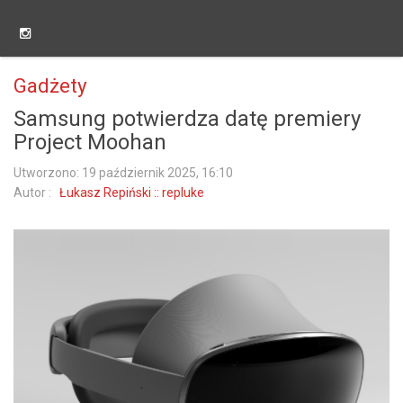
Gadżety
Samsung potwierdza datę premiery
Project Moohan
Utworzono: 19 październik 2025, 16:10
Autor :
Łukasz Repiński :: repluke