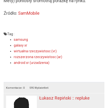
Mety) poniosły sromotną porażkę na rynku.
Źródło:
SamMobile
Tag :
samsung
galaxy xr
wirtualna rzeczywistosc (vr)
rozszerzona rzeczywistosc (ar)
android xr (urzadzenia)
Komentarze::
0
595 Wyświetleń
Łukasz Repiński :: repluke