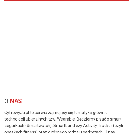
© Free
Joomla! 3 Modules
- by
VinaGecko.com
O
NAS
CyfrowyJa.pl to serwis zajmujący się tematyką głównie
technologii ubieralnych tzw. Wearable. Będziemy pisać o smart
zegarkach (Smartwatch), Smartband czy Activity Tracker (czyli
opaskach fitness) oraz o różnego rodzaju gadżetach. U nas