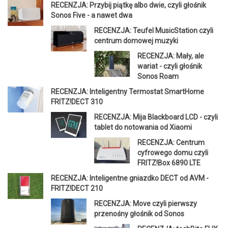
RECENZJA: Przybij piątkę albo dwie, czyli głośnik
Sonos Five - a nawet dwa
RECENZJA: Teufel MusicStation czyli
centrum domowej muzyki
RECENZJA: Mały, ale
wariat - czyli głośnik
Sonos Roam
RECENZJA: Inteligentny Termostat SmartHome
FRITZ!DECT 310
RECENZJA: Mija Blackboard LCD - czyli
tablet do notowania od Xiaomi
RECENZJA: Centrum
cyfrowego domu czyli
FRITZ!Box 6890 LTE
RECENZJA: Inteligentne gniazdko DECT od AVM -
FRITZ!DECT 210
RECENZJA: Move czyli pierwszy
przenośny głośnik od Sonos