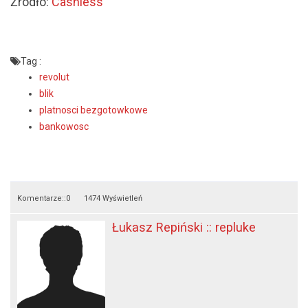
Źródło:
Cashless
Tag :
revolut
blik
platnosci bezgotowkowe
bankowosc
Komentarze::
0
1474 Wyświetleń
Łukasz Repiński :: repluke