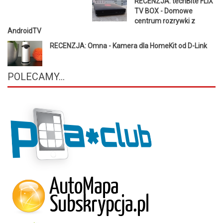
RECENZJA: techBite FLIX
TV BOX - Domowe
centrum rozrywki z
AndroidTV
RECENZJA: Omna - Kamera dla HomeKit od D-Link
POLECAMY...