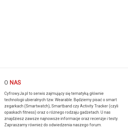
© Free
Joomla! 3 Modules
- by
VinaGecko.com
O
NAS
CyfrowyJa.pl to serwis zajmujący się tematyką głównie
technologii ubieralnych tzw. Wearable. Będziemy pisać o smart
zegarkach (Smartwatch), Smartband czy Activity Tracker (czyli
opaskach fitness) oraz o różnego rodzaju gadżetach. U nas
znajdziesz zawsze najnowsze informacje oraz recenzje i testy.
Zapraszamy również do odwiedzenia naszego forum.