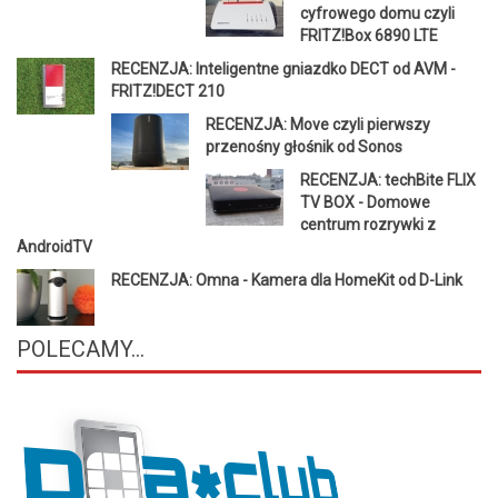
cyfrowego domu czyli
FRITZ!Box 6890 LTE
RECENZJA: Inteligentne gniazdko DECT od AVM -
FRITZ!DECT 210
RECENZJA: Move czyli pierwszy
przenośny głośnik od Sonos
RECENZJA: techBite FLIX
TV BOX - Domowe
centrum rozrywki z
AndroidTV
RECENZJA: Omna - Kamera dla HomeKit od D-Link
POLECAMY...