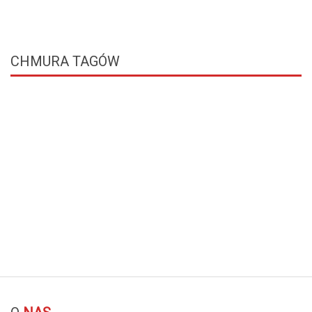
CHMURA
TAGÓW
© Free
Joomla! 3 Modules
- by
VinaGecko.com