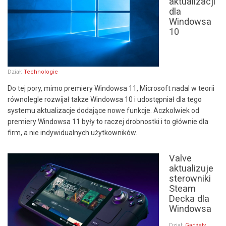
aktualizacji
dla
Windowsa
10
Dział:
Technologie
Do tej pory, mimo premiery Windowsa 11, Microsoft nadal w teorii
równolegle rozwijał także Windowsa 10 i udostępniał dla tego
systemu aktualizacje dodające nowe funkcje. Aczkolwiek od
premiery Windowsa 11 były to raczej drobnostki i to głównie dla
firm, a nie indywidualnych użytkowników.
Valve
aktualizuje
sterowniki
Steam
Decka dla
Windowsa
Dział:
Gadżety