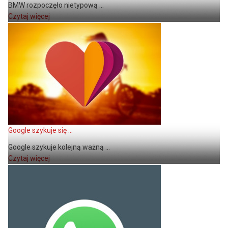
BMW rozpoczęło nietypową ...
Czytaj więcej
Google szykuje się ...
Google szykuje kolejną ważną ...
Czytaj więcej