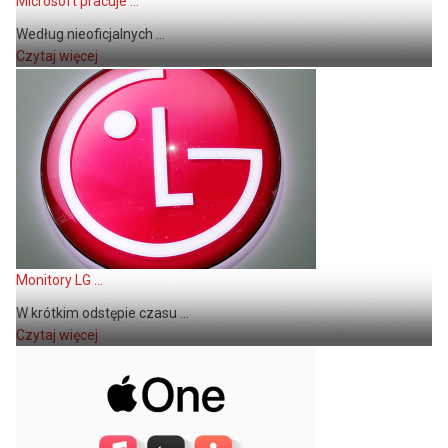
Microsoft pracuje ...
Według nieoficjalnych ...
Czytaj więcej
Monitory LG ...
W krótkim odstępie czasu ...
Czytaj więcej