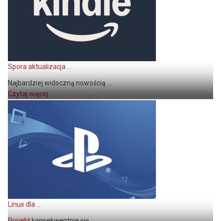
Spora aktualizacja ...
Najbardziej widoczną nowością ...
Czytaj więcej
Linux dla ...
Projekt
konsekwentnie się ...