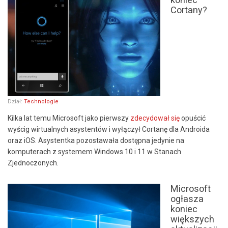
Cortany?
Dział:
Technologie
Kilka lat temu Microsoft jako pierwszy
zdecydował się
opuścić
wyścig wirtualnych asystentów i wyłączył Cortanę dla Androida
oraz iOS. Asystentka pozostawała dostępna jedynie na
komputerach z systemem Windows 10 i 11 w Stanach
Zjednoczonych.
Microsoft
ogłasza
koniec
większych