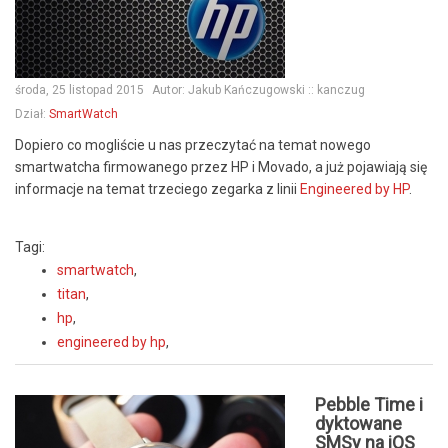
środa, 25 listopad 2015
Autor:
Jakub Kańczugowski :: kanczug
Dział:
SmartWatch
Dopiero co mogliście u nas przeczytać na temat nowego
smartwatcha firmowanego przez HP i Movado, a już pojawiają się
informacje na temat trzeciego zegarka z linii
Engineered by HP
.
Tagi:
smartwatch
,
titan
,
hp
,
engineered by hp
,
Pebble Time i
dyktowane
SMSy na iOS