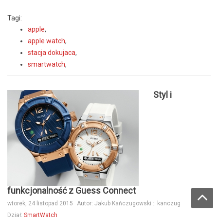
Tagi:
apple
,
apple watch
,
stacja dokujaca
,
smartwatch
,
Styl i
funkcjonalność z Guess Connect
wtorek, 24 listopad 2015
Autor:
Jakub Kańczugowski :: kanczug
Dział:
SmartWatch