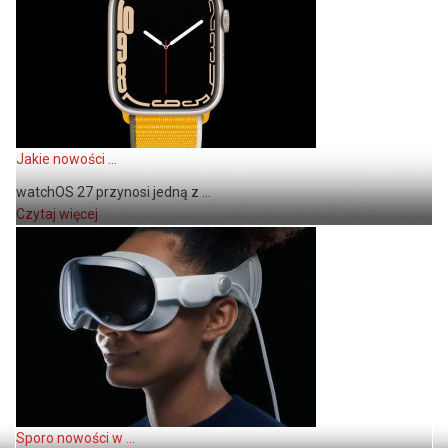
Jakie nowości ...
watchOS 27 przynosi jedną z ...
Czytaj więcej
Sporo nowości w ...