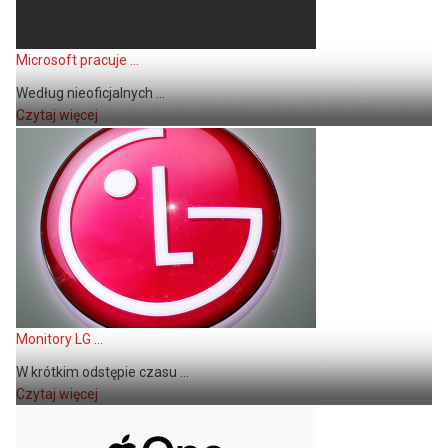
Microsoft pracuje ...
Według nieoficjalnych ...
Czytaj więcej
Monitory LG ...
W krótkim odstępie czasu ...
Czytaj więcej