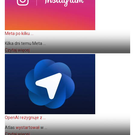
Meta po kilku ...
Kilka dni temu Meta ...
Czytaj więcej
OpenAI rezygnuje z ...
Atlas
wystartował
w ...
Czytaj więcej