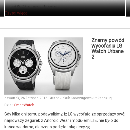
visionOS 27 zapowiada się na ...
Czytaj więcej
Znamy powód
wycofania LG
Watch Urbane
2
czwartek, 26 listopad 2015
Autor:
Jakub Kańczugowski :: kanczug
Dział:
SmartWatch
Gdy kilka dni temu podawaliśmy, iż LG wycofało ze sprzedaży swój
najnowszy zegarek z Android Wear i modułem LTE, nie było do
końca wiadomo, dlaczego podjęto taką decyzję.