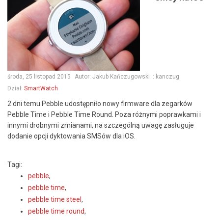
środa, 25 listopad 2015
Autor:
Jakub Kańczugowski :: kanczug
Dział:
SmartWatch
2 dni temu Pebble udostępniło nowy firmware dla zegarków
Pebble Time i Pebble Time Round. Poza różnymi poprawkami i
innymi drobnymi zmianami, na szczególną uwagę zasługuje
dodanie opcji dyktowania SMSów dla iOS.
Tagi:
pebble
,
pebble time
,
pebble time steel
,
pebble time round
,