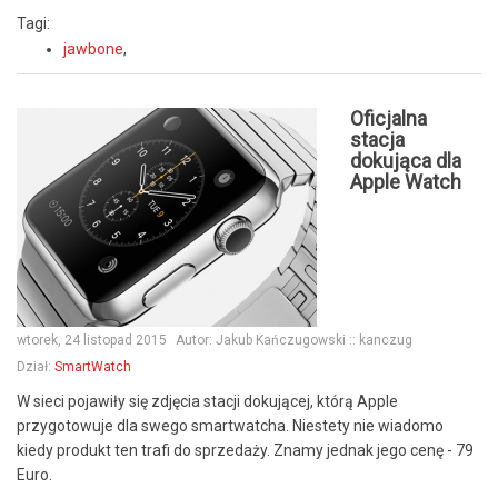
Tagi:
jawbone
,
Oficjalna
stacja
dokująca dla
Apple Watch
wtorek, 24 listopad 2015
Autor:
Jakub Kańczugowski :: kanczug
Dział:
SmartWatch
W sieci pojawiły się zdjęcia stacji dokującej, którą Apple
przygotowuje dla swego smartwatcha. Niestety nie wiadomo
kiedy produkt ten trafi do sprzedaży. Znamy jednak jego cenę - 79
Euro.