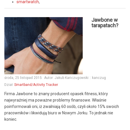
smartwatch
,
Jawbone w
tarapatach?
środa, 25 listopad 2015
Autor:
Jakub Kańczugowski :: kanczug
Dział:
Smartband/Activity Tracker
Firma Jawbone to znany producent opasek fitness, który
najwyraźniej ma poważne problemy finansowe. Właśnie
poinformowali oni, iż zwalniają 60 osób, czyli około 15% swoich
pracowników i likwidują biuro w Nowym Jorku. To jednak nie
koniec.