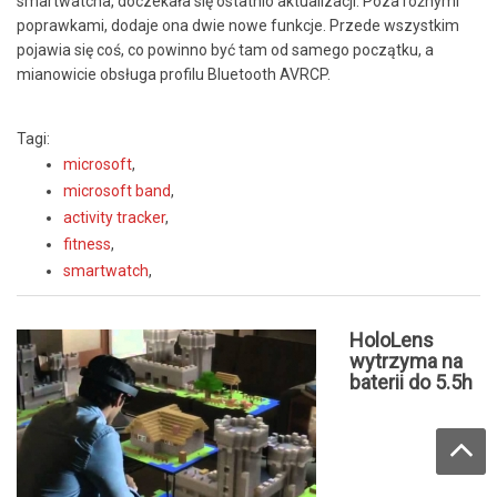
smartwatcha, doczekała się ostatnio aktualizacji. Poza różnymi
poprawkami, dodaje ona dwie nowe funkcje. Przede wszystkim
pojawia się coś, co powinno być tam od samego początku, a
mianowicie obsługa profilu Bluetooth AVRCP.
Tagi:
microsoft
,
microsoft band
,
activity tracker
,
fitness
,
smartwatch
,
HoloLens
wytrzyma na
baterii do 5.5h