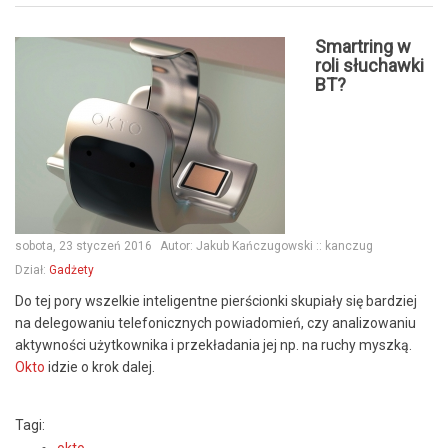
Smartring w
roli słuchawki
BT?
sobota, 23 styczeń 2016
Autor:
Jakub Kańczugowski :: kanczug
Dział:
Gadżety
Do tej pory wszelkie inteligentne pierścionki skupiały się bardziej
na delegowaniu telefonicznych powiadomień, czy analizowaniu
aktywności użytkownika i przekładania jej np. na ruchy myszką.
Okto
idzie o krok dalej.
Tagi:
okto
,