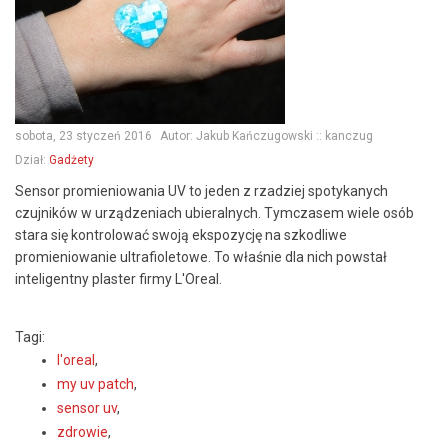
sobota, 23 styczeń 2016
Autor:
Jakub Kańczugowski :: kanczug
Dział:
Gadżety
Sensor promieniowania UV to jeden z rzadziej spotykanych
czujników w urządzeniach ubieralnych. Tymczasem wiele osób
stara się kontrolować swoją ekspozycję na szkodliwe
promieniowanie ultrafioletowe. To właśnie dla nich powstał
inteligentny plaster firmy L'Oreal.
Tagi:
l'oreal
,
my uv patch
,
sensor uv
,
zdrowie
,