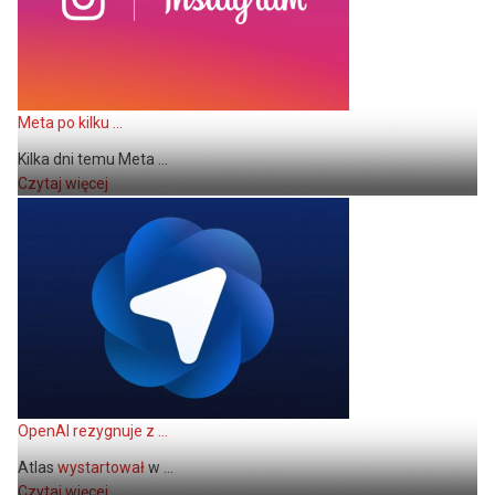
Meta po kilku ...
Kilka dni temu Meta ...
Czytaj więcej
OpenAI rezygnuje z ...
Atlas
wystartował
w ...
Czytaj więcej