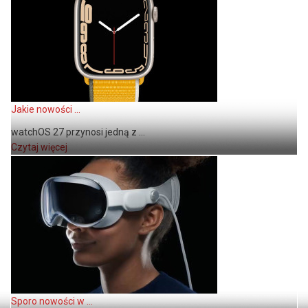
Jakie nowości ...
watchOS 27 przynosi jedną z ...
Czytaj więcej
Sporo nowości w ...