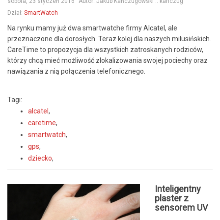
sobota, 23 styczeń 2016
Autor:
Jakub Kańczugowski :: kanczug
Dział:
SmartWatch
Na rynku mamy już dwa smartwatche firmy Alcatel, ale
przeznaczone dla dorosłych. Teraz kolej dla naszych milusińskich.
CareTime to propozycja dla wszystkich zatroskanych rodziców,
którzy chcą mieć możliwość zlokalizowania swojej pociechy oraz
nawiązania z nią połączenia telefonicznego.
Tagi:
alcatel
,
caretime
,
smartwatch
,
gps
,
dziecko
,
Inteligentny
plaster z
sensorem UV