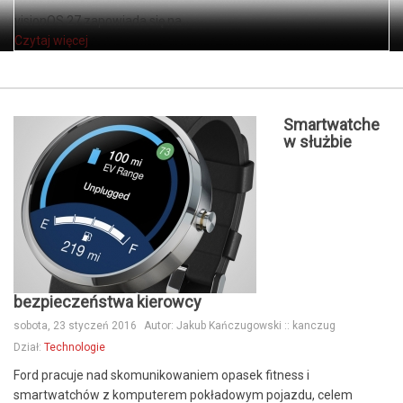
visionOS 27 zapowiada się na ...
Czytaj więcej
Smartwatche
w służbie
bezpieczeństwa kierowcy
sobota, 23 styczeń 2016
Autor:
Jakub Kańczugowski :: kanczug
Dział:
Technologie
Ford pracuje nad skomunikowaniem opasek fitness i
smartwatchów z komputerem pokładowym pojazdu, celem