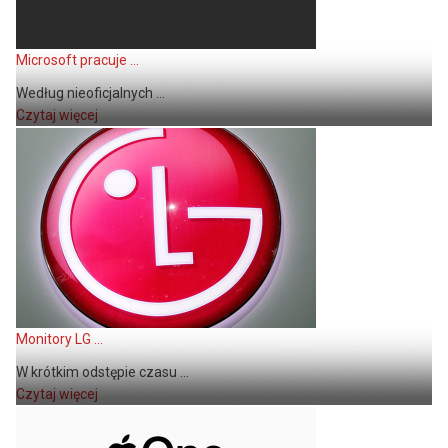
Microsoft pracuje ...
Według nieoficjalnych ...
Czytaj więcej
Monitory LG ...
W krótkim odstępie czasu ...
Czytaj więcej