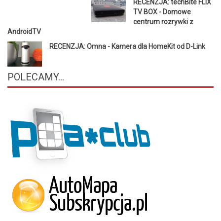
RECENZJA: techBite FLIX
TV BOX - Domowe
centrum rozrywki z
AndroidTV
RECENZJA: Omna - Kamera dla HomeKit od D-Link
POLECAMY...