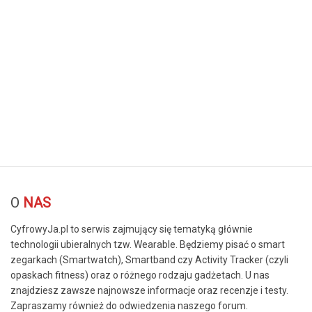
© Free
Joomla! 3 Modules
- by
VinaGecko.com
O
NAS
CyfrowyJa.pl to serwis zajmujący się tematyką głównie
technologii ubieralnych tzw. Wearable. Będziemy pisać o smart
zegarkach (Smartwatch), Smartband czy Activity Tracker (czyli
opaskach fitness) oraz o różnego rodzaju gadżetach. U nas
znajdziesz zawsze najnowsze informacje oraz recenzje i testy.
Zapraszamy również do odwiedzenia naszego forum.