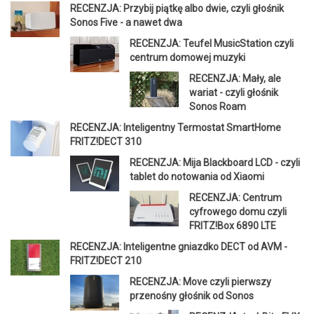
RECENZJA: Przybij piątkę albo dwie, czyli głośnik
Sonos Five - a nawet dwa
RECENZJA: Teufel MusicStation czyli
centrum domowej muzyki
RECENZJA: Mały, ale
wariat - czyli głośnik
Sonos Roam
RECENZJA: Inteligentny Termostat SmartHome
FRITZ!DECT 310
RECENZJA: Mija Blackboard LCD - czyli
tablet do notowania od Xiaomi
RECENZJA: Centrum
cyfrowego domu czyli
FRITZ!Box 6890 LTE
RECENZJA: Inteligentne gniazdko DECT od AVM -
FRITZ!DECT 210
RECENZJA: Move czyli pierwszy
przenośny głośnik od Sonos