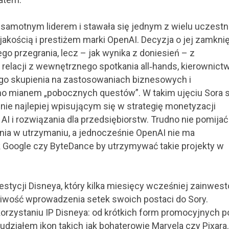
 samotnym liderem i stawała się jednym z wielu uczest
akością i prestiżem marki OpenAI. Decyzja o jej zamkni
go przegrania, lecz – jak wynika z doniesień – z
 relacji z wewnętrznego spotkania all‑hands, kierownict
go skupienia na zastosowaniach biznesowych i
ono mianem „pobocznych questów”. W takim ujęciu Sora s
nie najlepiej wpisującym się w strategię monetyzacji
AI i rozwiązania dla przedsiębiorstw. Trudno nie pomijać
ania w utrzymaniu, a jednocześnie OpenAI nie ma
ak Google czy ByteDance by utrzymywać takie projekty w
estycji Disneya, który kilka miesięcy wcześniej zainwes
liwość wprowadzenia setek swoich postaci do Sory.
rzystaniu IP Disneya: od krótkich form promocyjnych p
udziałem ikon takich jak bohaterowie Marvela czy Pixara.