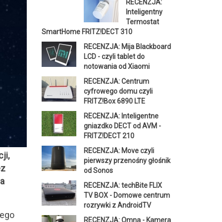
RECENZJA:
Inteligentny
Termostat
SmartHome FRITZ!DECT 310
RECENZJA: Mija Blackboard
LCD - czyli tablet do
notowania od Xiaomi
RECENZJA: Centrum
cyfrowego domu czyli
FRITZ!Box 6890 LTE
RECENZJA: Inteligentne
gniazdko DECT od AVM -
FRITZ!DECT 210
RECENZJA: Move czyli
ji,
pierwszy przenośny głośnik
ez
od Sonos
na
RECENZJA: techBite FLIX
TV BOX - Domowe centrum
rozrywki z AndroidTV
nego
RECENZJA: Omna - Kamera