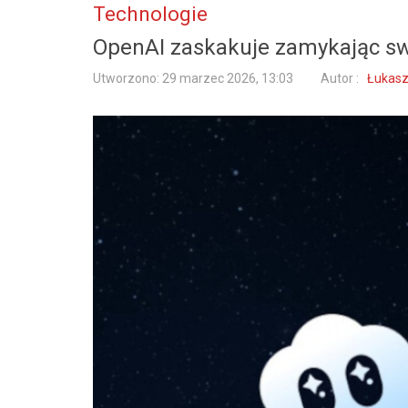
Technologie
OpenAI zaskakuje zamykając sw
Utworzono: 29 marzec 2026, 13:03
Autor :
Łukasz 