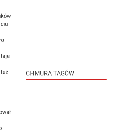
ników
ęciu
wo
taje
 też
CHMURA
TAGÓW
tował
o