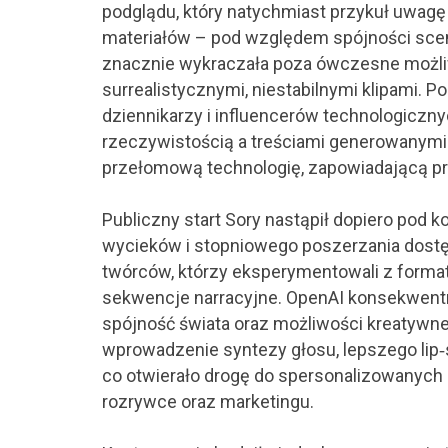
podglądu, który natychmiast przykuł uwagę
materiałów – pod względem spójności scen,
znacznie wykraczała poza ówczesne możliwoś
surrealistycznymi, niestabilnymi klipami. 
dziennikarzy i influencerów technologiczny
rzeczywistością a treściami generowanymi.
przełomową technologię, zapowiadającą prz
Publiczny start Sory nastąpił dopiero pod 
wycieków i stopniowego poszerzania dostę
twórców, którzy eksperymentowali z formate
sekwencje narracyjne. OpenAI konsekwentn
spójność świata oraz możliwości kreatywne
wprowadzenie syntezy głosu, lepszego lip‑
co otwierało drogę do spersonalizowanych
rozrywce oraz marketingu.