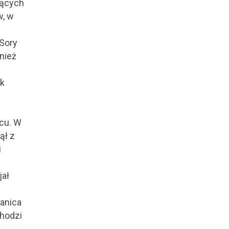
jących
w, w
 Sory
nież
d
ak
cu. W
ął z
i
jał
ranica
chodzi