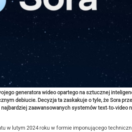
ojego generatora wideo opartego na sztucznej inteligenc
cznym debiucie. Decyzja ta zaskakuje o tyle, że Sora prz
z najbardziej zaawansowanych systemów text‑to‑video 
iatu w lutym 2024 roku w formie imponującego technicz