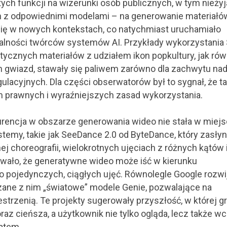
tych funkcji na wizerunki osób publicznych, w tym nieży
‑in z odpowiednimi modelami – na generowanie materiałó
się w nowych kontekstach, co natychmiast uruchamiało
ialności twórców systemów AI. Przykłady wykorzystania
tycznych materiałów z udziałem ikon popkultury, jak rów
gwiazd, stawały się paliwem zarówno dla zachwytu na
ulacyjnych. Dla części obserwatorów był to sygnał, że t
 prawnych i wyraźniejszych zasad wykorzystania.
urencja w obszarze generowania wideo nie stała w miejs
temy, takie jak SeeDance 2.0 od ByteDance, który zasłyn
j choreografii, wielokrotnych ujęciach z różnych kątów 
ało, że generatywne wideo może iść w kierunku
o pojedynczych, ciągłych ujęć. Równolegle Google rozwi
zane z nim „światowe” modele Genie, pozwalające na
trzenią. Te projekty sugerowały przyszłość, w której g
raz cieńsza, a użytkownik nie tylko ogląda, lecz także w
atem.