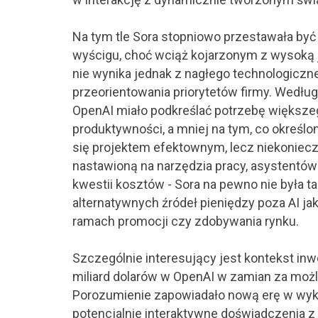
Na tym tle Sora stopniowo przestawała być
wyścigu, choć wciąż kojarzonym z wysoką j
nie wynika jednak z nagłego technologiczne
przeorientowania priorytetów firmy. Według
OpenAI miało podkreślać potrzebę większe
produktywności, a mniej na tym, co określ
się projektem efektownym, lecz niekoniecz
nastawioną na narzędzia pracy, asystentów 
kwestii kosztów - Sora na pewno nie była t
alternatywnych źródeł pieniędzy poza AI j
ramach promocji czy zdobywania rynku.
Szczególnie interesujący jest kontekst inw
miliard dolarów w OpenAI w zamian za moż
Porozumienie zapowiadało nową erę w wyko
potencjalnie interaktywne doświadczenia z 