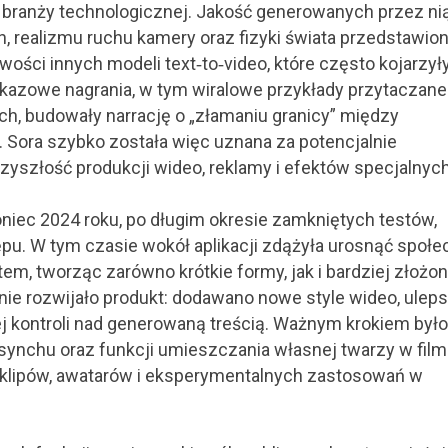
 branży technologicznej. Jakość generowanych przez ni
 realizmu ruchu kamery oraz fizyki świata przedstawio
ci innych modeli text‑to‑video, które często kojarzyły
Pokazowe nagrania, w tym wiralowe przykłady przytaczane
ch, budowały narrację o „złamaniu granicy” między
 Sora szybko została więc uznana za potencjalnie
yszłość produkcji wideo, reklamy i efektów specjalnych
koniec 2024 roku, po długim okresie zamkniętych testów,
pu. W tym czasie wokół aplikacji zdążyła urosnąć społ
m, tworząc zarówno krótkie formy, jak i bardziej złożo
ie rozwijało produkt: dodawano nowe style wideo, ulep
j kontroli nad generowaną treścią. Ważnym krokiem było
synchu oraz funkcji umieszczania własnej twarzy w film
 klipów, awatarów i eksperymentalnych zastosowań w