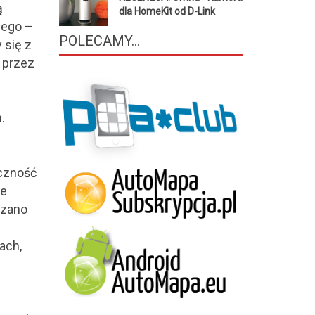
ą
dla HomeKit od D-Link
nego –
POLECAMY...
 się z
 przez
.
eczność
ne
szano
ach,