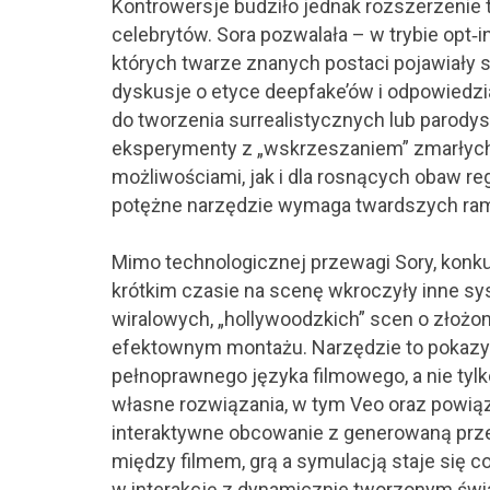
Kontrowersje budziło jednak rozszerzenie 
celebrytów. Sora pozwalała – w trybie opt
których twarze znanych postaci pojawiały 
dyskusje o etyce deepfake’ów i odpowiedz
do tworzenia surrealistycznych lub parodys
eksperymenty z „wskrzeszaniem” zmarłych 
możliwościami, jak i dla rosnących obaw reg
potężne narzędzie wymaga twardszych ram
Mimo technologicznej przewagi Sory, konk
krótkim czasie na scenę wkroczyły inne sys
wiralowych, „hollywoodzkich” scen o złożone
efektownym montażu. Narzędzie to pokazyw
pełnoprawnego języka filmowego, a nie tylk
własne rozwiązania, w tym Veo oraz powią
interaktywne obcowanie z generowaną przes
między filmem, grą a symulacją staje się co
w interakcję z dynamicznie tworzonym świ