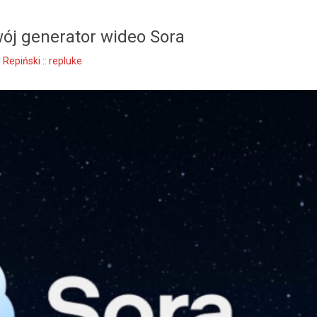
ój generator wideo Sora
Repiński :: repluke