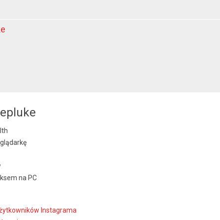
ke
repluke
lth
glądarkę
w
oksem na PC
 użytkowników Instagrama