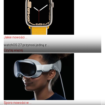
Jakie nowości ...
watchOS 27 przynosi jedną z ...
Czytaj więcej
Sporo nowości w ...