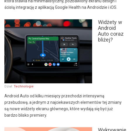
która stawia na minimalistyczny, pozbawiony ekranu design i
ścisłą integrację z aplikacją Google Health na Androidzie i iOS.
Widżety w
Android
Auto coraz
bliżej?
Dział:
Technologie
Android Auto od kilku miesięcy przechodzi intensywną
przebudowę, a jednym z najciekawszych elementów tej zmiany
są nowe widżety ekranu głównego, które wydają się być już
bardzo blisko premiery.
Wykrywanie