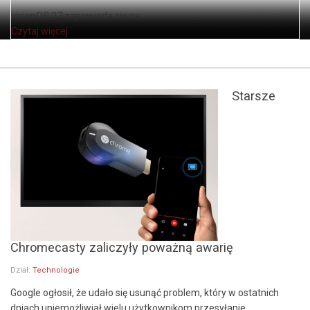
visionOS 27 zapowiada się na ...
Czytaj więcej
Starsze
Chromecasty zaliczyły poważną awarię
Dział:
Technologie
Google ogłosił, że udało się usunąć problem, który w ostatnich
dniach uniemożliwiał wielu użytkownikom przesyłanie