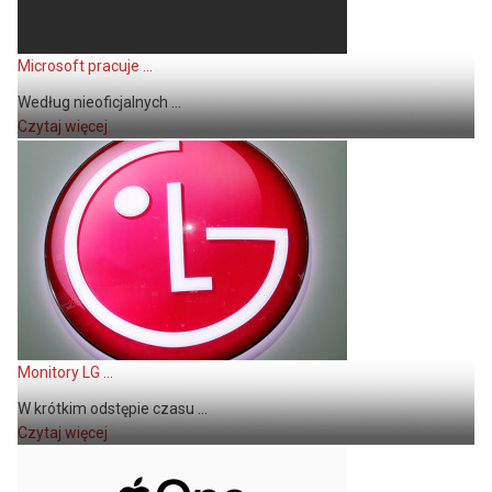
Microsoft pracuje ...
Według nieoficjalnych ...
Czytaj więcej
Monitory LG ...
W krótkim odstępie czasu ...
Czytaj więcej