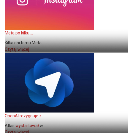
Meta po kilku ...
Kilka dni temu Meta ...
Czytaj więcej
OpenAI rezygnuje z ...
Atlas
wystartował
w ...
Czytaj więcej