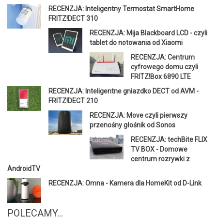
RECENZJA: Inteligentny Termostat SmartHome
FRITZ!DECT 310
RECENZJA: Mija Blackboard LCD - czyli
tablet do notowania od Xiaomi
RECENZJA: Centrum
cyfrowego domu czyli
FRITZ!Box 6890 LTE
RECENZJA: Inteligentne gniazdko DECT od AVM -
FRITZ!DECT 210
RECENZJA: Move czyli pierwszy
przenośny głośnik od Sonos
RECENZJA: techBite FLIX
TV BOX - Domowe
centrum rozrywki z
AndroidTV
RECENZJA: Omna - Kamera dla HomeKit od D-Link
POLECAMY...