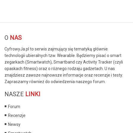
© Free
Joomla! 3 Modules
- by
VinaGecko.com
O
NAS
CyfrowyJa.pl to serwis zajmujący się tematyką głównie
technologii ubieralnych tzw. Wearable. Będziemy pisać o smart
zegarkach (Smartwatch), Smartband czy Activity Tracker (czyli
opaskach fitness) oraz o różnego rodzaju gadżetach. U nas
znajdziesz zawsze najnowsze informacje oraz recenzje i testy.
Zapraszamy również do odwiedzenia naszego forum.
NASZE
LINKI
Forum
Recenzje
Newsy