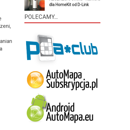
dla HomeKit od D-Link
POLECAMY...
e
zeni,
anian
a