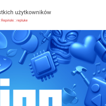
stkich użytkowników
Repiński :: repluke