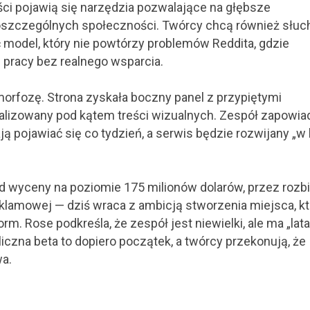
ci pojawią się narzędzia pozwalające na głębsze
oszczególnych społeczności. Twórcy chcą również słuc
model, który nie powtórzy problemów Reddita, gdzie
 pracy bez realnego wsparcia.
orfozę. Strona zyskała boczny panel z przypiętymi
lizowany pod kątem treści wizualnych. Zespół zapowia
pojawiać się co tydzień, a serwis będzie rozwijany „w l
od wyceny na poziomie 175 milionów dolarów, przez rozbi
reklamowej — dziś wraca z ambicją stworzenia miejsca, k
. Rose podkreśla, że zespół jest niewielki, ale ma „lata
iczna beta to dopiero początek, a twórcy przekonują, że
wa.