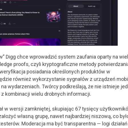
w” Digg chce wprowadzić system zaufania oparty na wie
edge proofs, czyli kryptograficzne metody potwierdzani
 weryfikacja posiadania określonych produktów w
ędzie również wykorzystanie sygnałów z urządzeń mobi
a wydarzeniach. Twórcy podkreślają, że nie istnieje je
z kombinacji wielu drobnych informacji.
ał w wersji zamkniętej, skupiając 67 tysięcy użytkownikó
ałożyć własną grupę, nawet najbardziej niszową, co był
esterów. Moderacja ma być transparentna — logi działań