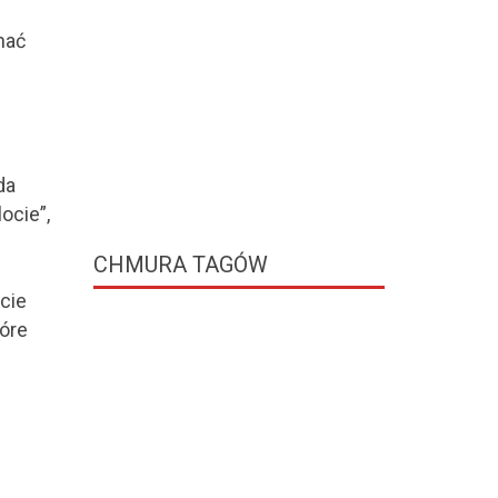
hać
da
ocie”,
CHMURA
TAGÓW
cie
tóre