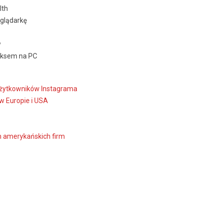
lth
glądarkę
w
oksem na PC
 użytkowników Instagrama
w Europie i USA
m amerykańskich firm