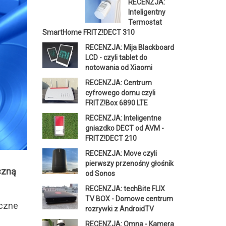
RECENZJA:
Inteligentny
Termostat
SmartHome FRITZ!DECT 310
RECENZJA: Mija Blackboard
LCD - czyli tablet do
notowania od Xiaomi
RECENZJA: Centrum
cyfrowego domu czyli
FRITZ!Box 6890 LTE
RECENZJA: Inteligentne
gniazdko DECT od AVM -
FRITZ!DECT 210
RECENZJA: Move czyli
pierwszy przenośny głośnik
czną
od Sonos
RECENZJA: techBite FLIX
TV BOX - Domowe centrum
iczne
rozrywki z AndroidTV
RECENZJA: Omna - Kamera