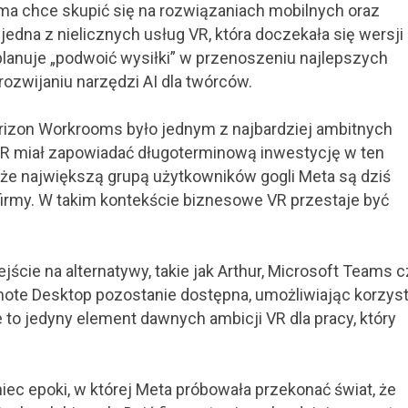
ma chce skupić się na rozwiązaniach mobilnych oraz
jedna z nielicznych usług VR, która doczekała się wersji
planuje „podwoić wysiłki” w przenoszeniu najlepszych
ozwijaniu narzędzi AI dla twórców.
rizon Workrooms było jednym z najbardziej ambitnych
 VR miał zapowiadać długoterminową inwestycję w ten
że największą grupą użytkowników gogli Meta są dziś
zy firmy. W takim kontekście biznesowe VR przestaje być
cie na alternatywy, takie jak Arthur, Microsoft Teams c
ote Desktop pozostanie dostępna, umożliwiając korzyst
 to jedyny element dawnych ambicji VR dla pracy, który
c epoki, w której Meta próbowała przekonać świat, że