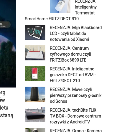
RECENZJA:
Inteligentny
Termostat
SmartHome FRITZ!DECT 310
RECENZJA: Mija Blackboard
LCD - czyli tablet do
notowania od Xiaomi
RECENZJA: Centrum
cyfrowego domu czyli
FRITZ!Box 6890 LTE
RECENZJA: Inteligentne
gniazdko DECT od AVM -
FRITZ!DECT 210
RECENZJA: Move czyli
erg
pierwszy przenośny głośnik
ów
od Sonos
Meta
RECENZJA: techBite FLIX
ostaną
TV BOX - Domowe centrum
rozrywki z AndroidTV
RECENZJA: Omna - Kamera