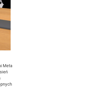
mi Meta
esień
a
tępnych