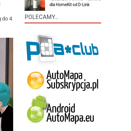
ż
dla HomeKit od D-Link
POLECAMY...
 do 4