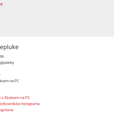
ke
repluke
lth
glądarkę
w
oksem na PC
ć z Xboksem na PC
 użytkowników Instagrama
stępniona