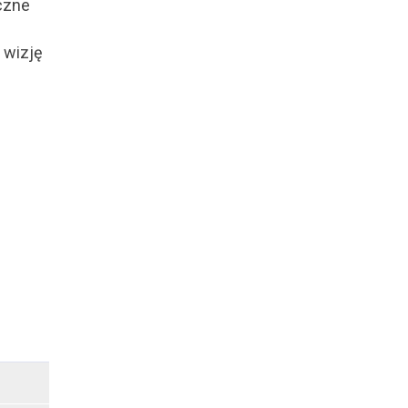
yczne
 wizję
© Free
Joomla! 3 Modules
- by
VinaGecko.com