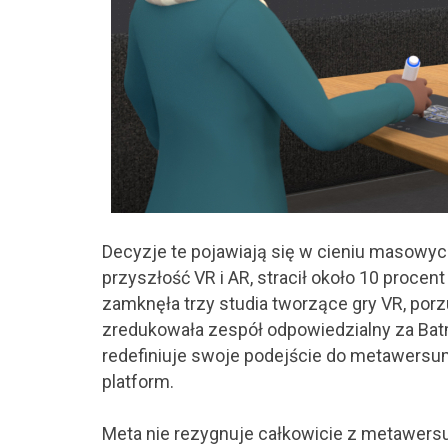
Decyzje te pojawiają się w cieniu masowych
przyszłość VR i AR, stracił około 10 proce
zamknęła trzy studia tworzące gry VR, porzu
zredukowała zespół odpowiedzialny za Bat
redefiniuje swoje podejście do metawersu
platform.
Meta nie rezygnuje całkowicie z metawersu