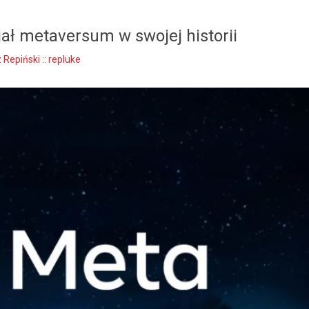
ał metaversum w swojej historii
Repiński :: repluke