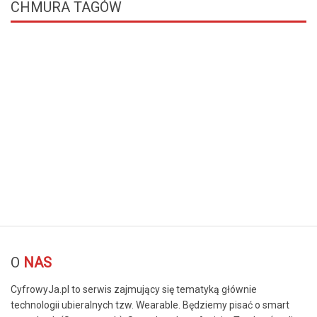
CHMURA
TAGÓW
© Free
Joomla! 3 Modules
- by
VinaGecko.com
O
NAS
CyfrowyJa.pl to serwis zajmujący się tematyką głównie
technologii ubieralnych tzw. Wearable. Będziemy pisać o smart