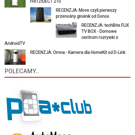
FRITZ!DECT 210
RECENZJA: Move czyli pierwszy
przenośny głośnik od Sonos
RECENZJA: techBite FLIX
TV BOX - Domowe
centrum rozrywki z
AndroidTV
RECENZJA: Omna - Kamera dla HomeKit od D-Link
POLECAMY...