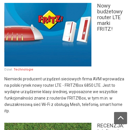
Nowy
budżetowy
router LTE
marki
FRITZ!
Dział:
Technologie
Niemiecki producent urządzeń sieciowych firma AVM wprowadza
na polski rynek nowy router LTE - FRITZ!Box 6850 LTE. Jest to
wydajne urządzenie klasy średniej, wyposażone we wszystkie
funkcjonalności znane z routerów FRITZ!Box, w tym m.in. w
dwuzakresową sieć Wi-Fi z obsługą Mesh, telefonię, smart home
itp.
RECENZJA: