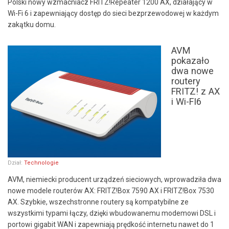
Polski nowy wzmacniacz FRITZ!Repeater 1200 AX, działający w
Wi-Fi 6 i zapewniający dostęp do sieci bezprzewodowej w każdym
zakątku domu.
AVM
pokazało
dwa nowe
routery
FRITZ! z AX
i Wi-FI6
Dział:
Technologie
AVM, niemiecki producent urządzeń sieciowych, wprowadziła dwa
nowe modele routerów AX: FRITZ!Box 7590 AX i FRITZ!Box 7530
AX. Szybkie, wszechstronne routery są kompatybilne ze
wszystkimi typami łączy, dzięki wbudowanemu modemowi DSL i
portowi gigabit WAN i zapewniają prędkość internetu nawet do 1