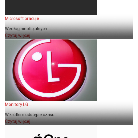
Microsoft pracuje ...
Według nieoficjalnych ...
Czytaj więcej
Monitory LG ...
W krótkim odstępie czasu ...
Czytaj więcej