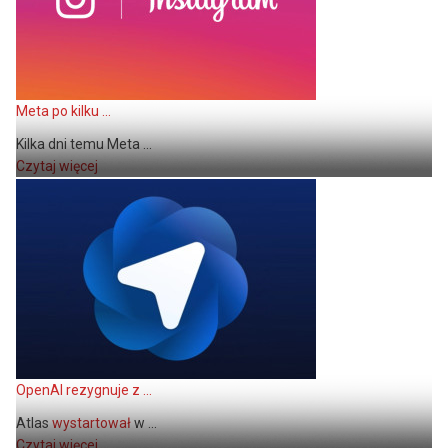
Meta po kilku ...
Kilka dni temu Meta ...
Czytaj więcej
OpenAI rezygnuje z ...
Atlas
wystartował
w ...
Czytaj więcej