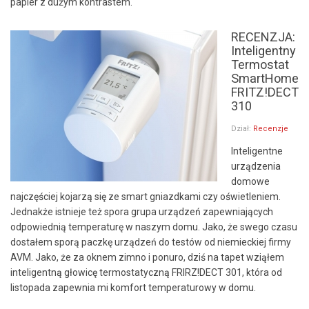
papier z dużym kontrastem.
RECENZJA:
Inteligentny
Termostat
SmartHome
FRITZ!DECT
310
Dział:
Recenzje
Inteligentne
urządzenia
domowe
najczęściej kojarzą się ze smart gniazdkami czy oświetleniem.
Jednakże istnieje też spora grupa urządzeń zapewniających
odpowiednią temperaturę w naszym domu. Jako, że swego czasu
dostałem sporą paczkę urządzeń do testów od niemieckiej firmy
AVM. Jako, że za oknem zimno i ponuro, dziś na tapet wziąłem
inteligentną głowicę termostatyczną FRIRZ!DECT 301, która od
listopada zapewnia mi komfort temperaturowy w domu.