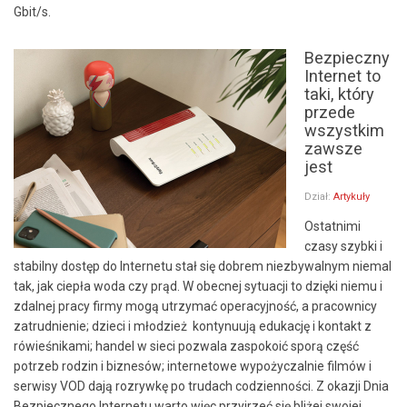
Gbit/s.
Bezpieczny
Internet to
taki, który
przede
wszystkim
zawsze
jest
Dział:
Artykuły
Ostatnimi
czasy szybki i
stabilny dostęp do Internetu stał się dobrem niezbywalnym niemal
tak, jak ciepła woda czy prąd. W obecnej sytuacji to dzięki niemu i
zdalnej pracy firmy mogą utrzymać operacyjność, a pracownicy
zatrudnienie; dzieci i młodzież kontynuują edukację i kontakt z
rówieśnikami; handel w sieci pozwala zaspokoić sporą część
potrzeb rodzin i biznesów; internetowe wypożyczalnie filmów i
serwisy VOD dają rozrywkę po trudach codzienności. Z okazji Dnia
Bezpiecznego Internetu warto więc przyjrzeć się bliżej swojej