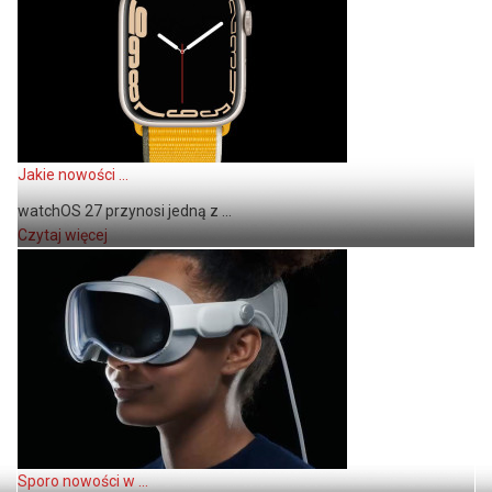
Jakie nowości ...
watchOS 27 przynosi jedną z ...
Czytaj więcej
Sporo nowości w ...