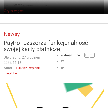
visionOS 27 zapowiada się na ...
Czytaj więcej
Newsy
PayPo rozszerza funkcjonalność
swojej karty płatniczej
+
–
wielkość czcionki
Utworzono: 27 grudzień
2025, 11:12
Autor :
Łukasz Repiński
:: repluke