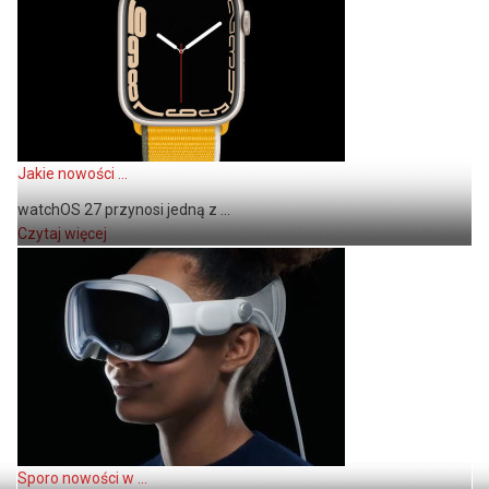
Jakie nowości ...
watchOS 27 przynosi jedną z ...
Czytaj więcej
Sporo nowości w ...