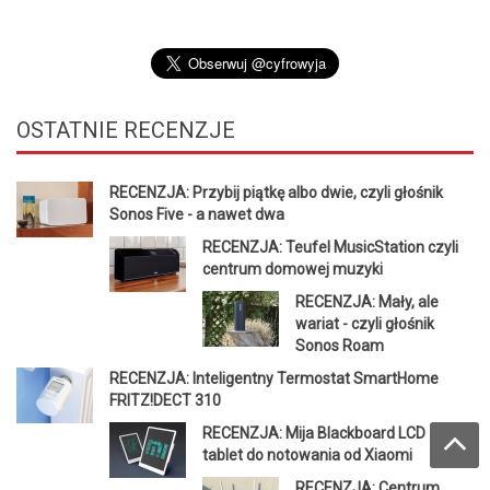
OSTATNIE
RECENZJE
RECENZJA: Przybij piątkę albo dwie, czyli głośnik
Sonos Five - a nawet dwa
RECENZJA: Teufel MusicStation czyli
centrum domowej muzyki
RECENZJA: Mały, ale
wariat - czyli głośnik
Sonos Roam
RECENZJA: Inteligentny Termostat SmartHome
FRITZ!DECT 310
RECENZJA: Mija Blackboard LCD - czyli
tablet do notowania od Xiaomi
RECENZJA: Centrum