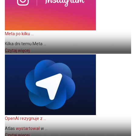
Meta po kilku ...
Kilka dni temu Meta ...
Czytaj więcej
OpenAI rezygnuje z ...
Atlas
wystartował
w ...
Czytaj więcej