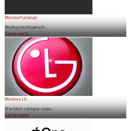
Microsoft pracuje ...
Według nieoficjalnych ...
Czytaj więcej
Monitory LG ...
W krótkim odstępie czasu ...
Czytaj więcej