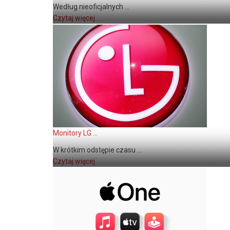
Według nieoficjalnych ...
Czytaj więcej
Monitory LG ...
W krótkim odstępie czasu ...
Czytaj więcej