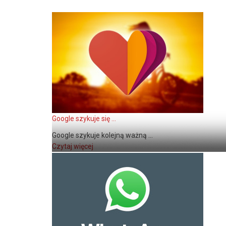
Google szykuje się ...
Google szykuje kolejną ważną ...
Czytaj więcej