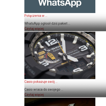
Połączenia w ...
WhatsApp ogłosił dziś pakiet ...
Czytaj więcej
Casio pokazuje swój ...
Casio wraca do swojego ...
Czytaj więcej