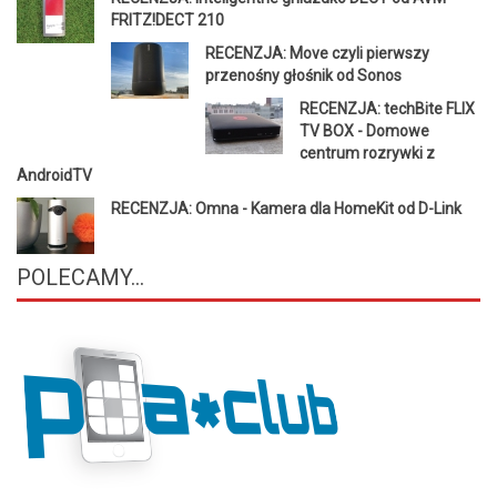
FRITZ!DECT 210
RECENZJA: Move czyli pierwszy
przenośny głośnik od Sonos
RECENZJA: techBite FLIX
TV BOX - Domowe
centrum rozrywki z
AndroidTV
RECENZJA: Omna - Kamera dla HomeKit od D-Link
POLECAMY...