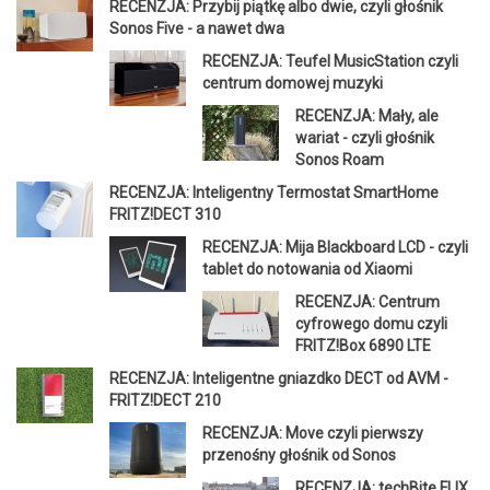
RECENZJA: Przybij piątkę albo dwie, czyli głośnik
Sonos Five - a nawet dwa
RECENZJA: Teufel MusicStation czyli
centrum domowej muzyki
RECENZJA: Mały, ale
wariat - czyli głośnik
Sonos Roam
RECENZJA: Inteligentny Termostat SmartHome
FRITZ!DECT 310
RECENZJA: Mija Blackboard LCD - czyli
tablet do notowania od Xiaomi
RECENZJA: Centrum
cyfrowego domu czyli
FRITZ!Box 6890 LTE
RECENZJA: Inteligentne gniazdko DECT od AVM -
FRITZ!DECT 210
RECENZJA: Move czyli pierwszy
przenośny głośnik od Sonos
RECENZJA: techBite FLIX