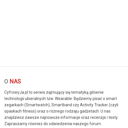
© Free
Joomla! 3 Modules
- by
VinaGecko.com
O
NAS
CyfrowyJa.pl to serwis zajmujący się tematyką głównie
technologii ubieralnych tzw. Wearable. Będziemy pisać o smart
zegarkach (Smartwatch), Smartband czy Activity Tracker (czyli
opaskach fitness) oraz o różnego rodzaju gadżetach. U nas
znajdziesz zawsze najnowsze informacje oraz recenzje i testy.
Zapraszamy również do odwiedzenia naszego forum.