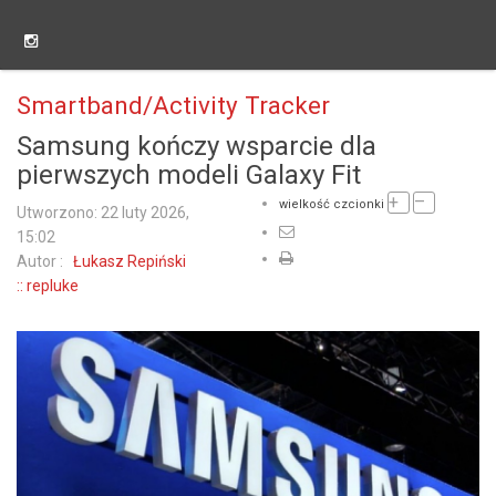
Smartband/Activity Tracker
Samsung kończy wsparcie dla
pierwszych modeli Galaxy Fit
+
–
wielkość czcionki
Utworzono: 22 luty 2026,
15:02
Autor :
Łukasz Repiński
:: repluke