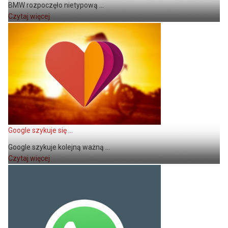
BMW rozpoczęło nietypową ...
Czytaj więcej
Google szykuje się ...
Google szykuje kolejną ważną ...
Czytaj więcej