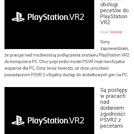
obsługi
pecetów do
PlayStation
VR2
Dział:
Gadżety
Sony
zapowiedziało,
że pracuje nad możliwością podłączenia zestawu PlayStation VR2
do komputera PC. Choć poprzedni model PSVR miał nieoficjalne
wsparcie dla PC, Sony teraz twierdzi, że chce umożliwić
posiadaczom PSVR 2 oficjalny dostęp do dodatkowych gier na PC.
Są postępy
w pracach
nad
dodaniem
zgodności
PSVR2 z
pecetami