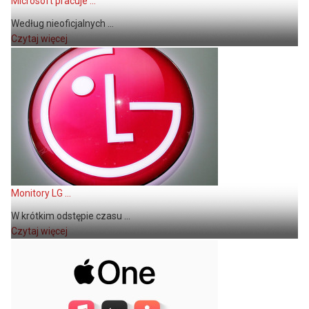
Microsoft pracuje ...
Według nieoficjalnych ...
Czytaj więcej
Monitory LG ...
W krótkim odstępie czasu ...
Czytaj więcej