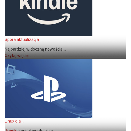
Spora aktualizacja ...
Najbardziej widoczną nowością ...
Czytaj więcej
Linux dla ...
Projekt
konsekwentnie się ...