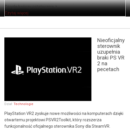
Google kończy ostatecznie z ...
Czytaj więcej
Nieoficjalny
sterownik
uzupełnia
braki PS VR
2 na
pecetach
Dział:
Technologie
PlayStation VR2 zyskuje nowe możliwości na komputerach dzięki
otwartemu projektowi PSVR2Toolkit, który rozszerza
funkcjonalność oficjalnego sterownika Sony dla SteamVR.