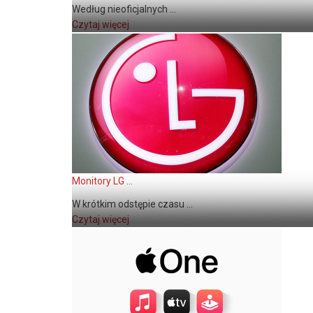
Według nieoficjalnych ...
Czytaj więcej
Monitory LG ...
W krótkim odstępie czasu ...
Czytaj więcej