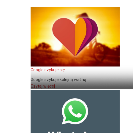
Google szykuje się ...
Google szykuje kolejną ważną ...
Czytaj więcej