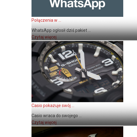
Połączenia w ...
WhatsApp ogłosił dziś pakiet ...
Czytaj więcej
Casio pokazuje swój ...
Casio wraca do swojego ...
Czytaj więcej