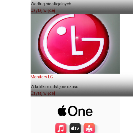
Według nieoficjalnych ...
Czytaj więcej
Monitory LG ...
W krótkim odstępie czasu ...
Czytaj więcej