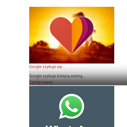
Google szykuje się ...
Google szykuje kolejną ważną ...
Czytaj więcej