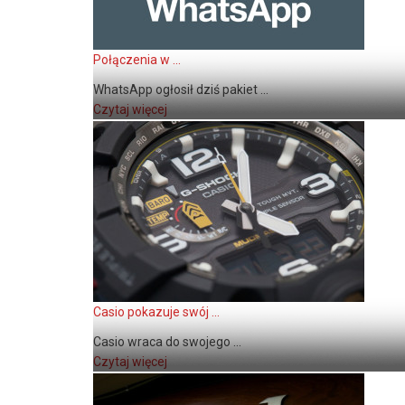
Połączenia w ...
WhatsApp ogłosił dziś pakiet ...
Czytaj więcej
Casio pokazuje swój ...
Casio wraca do swojego ...
Czytaj więcej