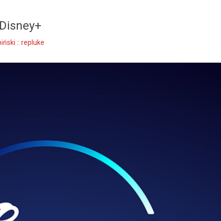
 Disney+
ński :: repluke