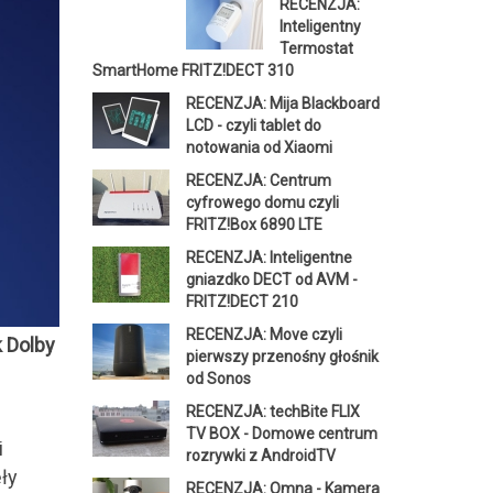
RECENZJA:
Inteligentny
Termostat
SmartHome FRITZ!DECT 310
RECENZJA: Mija Blackboard
LCD - czyli tablet do
notowania od Xiaomi
RECENZJA: Centrum
cyfrowego domu czyli
FRITZ!Box 6890 LTE
RECENZJA: Inteligentne
gniazdko DECT od AVM -
FRITZ!DECT 210
RECENZJA: Move czyli
 Dolby
pierwszy przenośny głośnik
od Sonos
RECENZJA: techBite FLIX
TV BOX - Domowe centrum
i
rozrywki z AndroidTV
ęły
RECENZJA: Omna - Kamera