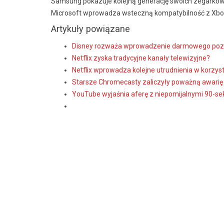
Samsung pokazuje kolejną generację swoich zegarkó
Microsoft wprowadza wsteczną kompatybilność z Xb
Artykuły powiązane
Disney rozważa wprowadzenie darmowego poz
Netflix zyska tradycyjne kanały telewizyjne?
Netflix wprowadza kolejne utrudnienia w korzysta
Starsze Chromecasty zaliczyły poważną awarię
YouTube wyjaśnia aferę z niepomijalnymi 90-