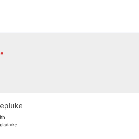
ke
repluke
lth
glądarkę