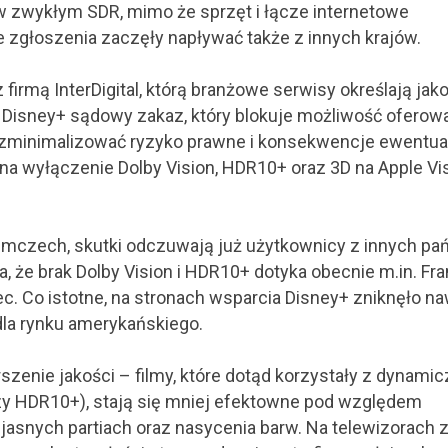
w zwykłym SDR, mimo że sprzęt i łącze internetowe
zgłoszenia zaczęły napływać także z innych krajów.
irmą InterDigital, którą branżowe serwisy określają jako 
Disney+ sądowy zakaz, który blokuje możliwość oferow
 zminimalizować ryzyko prawne i konsekwencje ewentu
na wyłączenie Dolby Vision, HDR10+ oraz 3D na Apple Vi
iemczech, skutki odczuwają już użytkownicy z innych pa
, że brak Dolby Vision i HDR10+ dotyka obecnie m.in. Fran
emiec. Co istotne, na stronach wsparcia Disney+ zniknęło n
 dla rynku amerykańskiego.
zenie jakości – filmy, które dotąd korzystały z dynami
czy HDR10+), stają się mniej efektowne pod względem
 jasnych partiach oraz nasycenia barw. Na telewizorach 