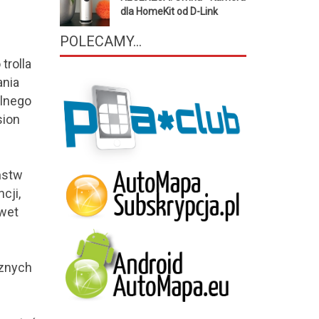
dla HomeKit od D-Link
POLECAMY...
trolla
ania
alnego
sion
ństw
cji,
awet
cznych
z