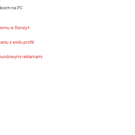
w
oksem na PC
iomu w Disney+
niu z wielu profili
sekundowymi reklamami