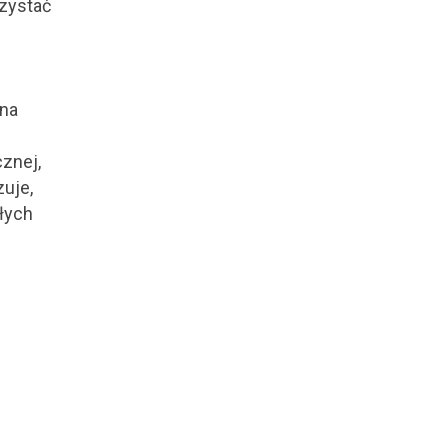
rzystać
 na
znej,
zuje,
łych