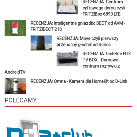
RECENZJA: Centrum
cyfrowego domu czyli
FRITZ!Box 6890 LTE
RECENZJA: Inteligentne gniazdko DECT od AVM -
FRITZ!DECT 210
RECENZJA: Move czyli pierwszy
przenośny głośnik od Sonos
RECENZJA: techBite FLIX
TV BOX - Domowe
centrum rozrywki z
AndroidTV
RECENZJA: Omna - Kamera dla HomeKit od D-Link
POLECAMY...