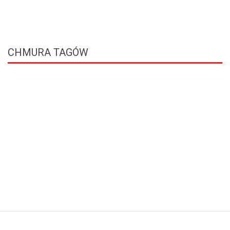
CHMURA
TAGÓW
© Free
Joomla! 3 Modules
- by
VinaGecko.com