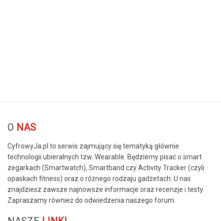
© Free
Joomla! 3 Modules
- by
VinaGecko.com
O
NAS
CyfrowyJa.pl to serwis zajmujący się tematyką głównie
technologii ubieralnych tzw. Wearable. Będziemy pisać o smart
zegarkach (Smartwatch), Smartband czy Activity Tracker (czyli
opaskach fitness) oraz o różnego rodzaju gadżetach. U nas
znajdziesz zawsze najnowsze informacje oraz recenzje i testy.
Zapraszamy również do odwiedzenia naszego forum.
NASZE
LINKI