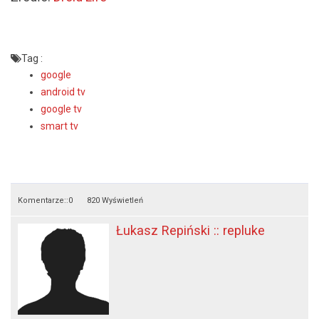
Tag :
google
android tv
google tv
smart tv
Komentarze::
0
820 Wyświetleń
Łukasz Repiński :: repluke