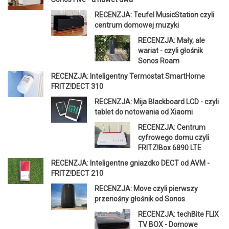
RECENZJA: Teufel MusicStation czyli
centrum domowej muzyki
RECENZJA: Mały, ale
wariat - czyli głośnik
Sonos Roam
RECENZJA: Inteligentny Termostat SmartHome
FRITZ!DECT 310
RECENZJA: Mija Blackboard LCD - czyli
tablet do notowania od Xiaomi
RECENZJA: Centrum
cyfrowego domu czyli
FRITZ!Box 6890 LTE
RECENZJA: Inteligentne gniazdko DECT od AVM -
FRITZ!DECT 210
RECENZJA: Move czyli pierwszy
przenośny głośnik od Sonos
RECENZJA: techBite FLIX
TV BOX - Domowe