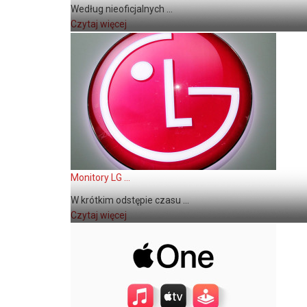
Według nieoficjalnych ...
Czytaj więcej
Monitory LG ...
W krótkim odstępie czasu ...
Czytaj więcej