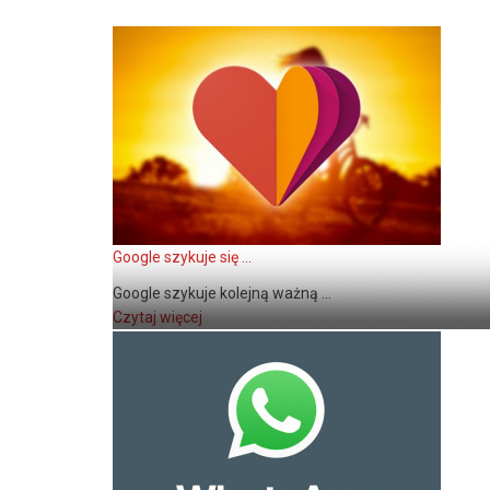
Google szykuje się ...
Google szykuje kolejną ważną ...
Czytaj więcej