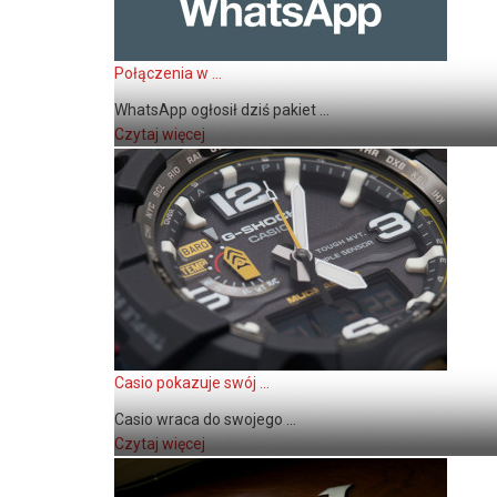
Połączenia w ...
WhatsApp ogłosił dziś pakiet ...
Czytaj więcej
Casio pokazuje swój ...
Casio wraca do swojego ...
Czytaj więcej