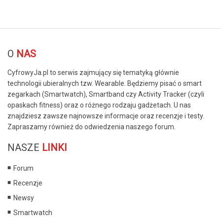
© Free
Joomla! 3 Modules
- by
VinaGecko.com
O
NAS
CyfrowyJa.pl to serwis zajmujący się tematyką głównie
technologii ubieralnych tzw. Wearable. Będziemy pisać o smart
zegarkach (Smartwatch), Smartband czy Activity Tracker (czyli
opaskach fitness) oraz o różnego rodzaju gadżetach. U nas
znajdziesz zawsze najnowsze informacje oraz recenzje i testy.
Zapraszamy również do odwiedzenia naszego forum.
NASZE
LINKI
Forum
Recenzje
Newsy
Smartwatch