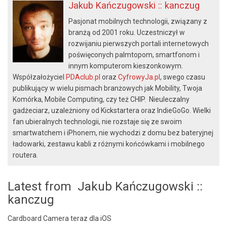
Jakub Kańczugowski :: kanczug
Pasjonat mobilnych technologii, związany z
branżą od 2001 roku. Uczestniczył w
rozwijaniu pierwszych portali internetowych
poświęconych palmtopom, smartfonom i
innym komputerom kieszonkowym.
Współzałożyciel
PDAclub.pl
oraz
CyfrowyJa.pl
, swego czasu
publikujący w wielu pismach branżowych jak Mobility, Twoja
Komórka, Mobile Computing, czy też CHIP. Nieuleczalny
gadżeciarz, uzależniony od Kickstartera oraz IndieGoGo. Wielki
fan ubieralnych technologii, nie rozstaje się ze swoim
smartwatchem i iPhonem, nie wychodzi z domu bez bateryjnej
ładowarki, zestawu kabli z różnymi końcówkami i mobilnego
routera.
Latest from Jakub Kańczugowski ::
kanczug
Cardboard Camera teraz dla iOS