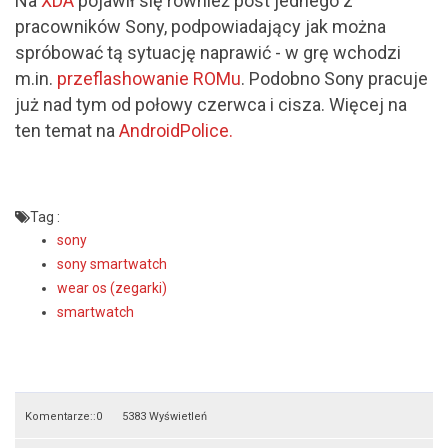
Na
XDA
pojawił się również post jednego z
pracowników Sony, podpowiadający jak można
spróbować tą sytuację naprawić - w grę wchodzi
m.in.
przeflashowanie ROMu
. Podobno Sony pracuje
już nad tym od połowy czerwca i cisza. Więcej na
ten temat na
AndroidPolice.
Tag :
sony
sony smartwatch
wear os (zegarki)
smartwatch
Komentarze::
0
5383 Wyświetleń