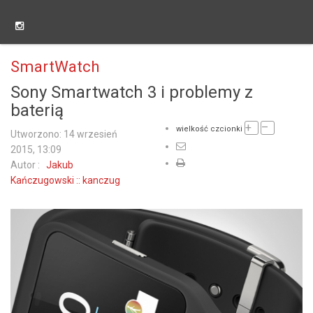
SmartWatch
Sony Smartwatch 3 i problemy z
baterią
+
–
wielkość czcionki
Utworzono: 14 wrzesień
2015, 13:09
Autor :
Jakub
Kańczugowski :: kanczug