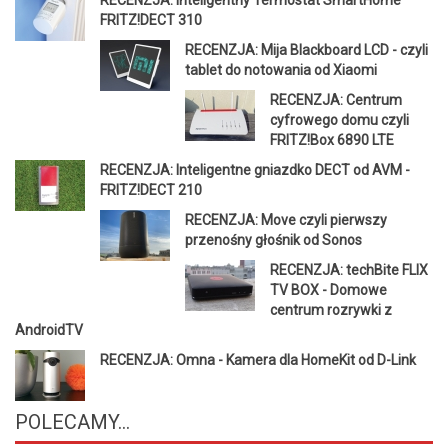
FRITZ!DECT 310
RECENZJA: Mija Blackboard LCD - czyli
tablet do notowania od Xiaomi
RECENZJA: Centrum
cyfrowego domu czyli
FRITZ!Box 6890 LTE
RECENZJA: Inteligentne gniazdko DECT od AVM -
FRITZ!DECT 210
RECENZJA: Move czyli pierwszy
przenośny głośnik od Sonos
RECENZJA: techBite FLIX
TV BOX - Domowe
centrum rozrywki z
AndroidTV
RECENZJA: Omna - Kamera dla HomeKit od D-Link
POLECAMY...